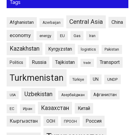
Tags
Central Asia
China
Afghanistan
Azerbaijan
economy
energy
EU
Gas
Iran
Kazakhstan
Kyrgyzstan
logistics
Pakistan
Russia
Tajikistan
Transport
Politics
trade
Turkmenistan
UN
UNDP
Türkiye
Uzbekistan
Афганистан
Азербайджан
USA
Казахстан
Китай
ЕС
Иран
Кыргызстан
Россия
ООН
ПРООН