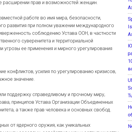
же расширении прав и возможностей женщин.
А
вместной работе во имя мира, безопасности,
S
ого развития при полном уважении международного
I
иверженность соблюдению Устава ООН, в частности
A
твенного суверенитета и территориальной
Ю
ли угрозы ее применения и мирного урегулирования
р
1
в
ие конфликтов, усилия по урегулированию кризисов,
ажное значение.
U
S
или поддержку справедливому и прочному миру,
T
ава, принципов Устава Организации Объединенных
Н
нитета, а также прав человека и основных свобод.
о
ных от ядерного оружия, как уникальных
N