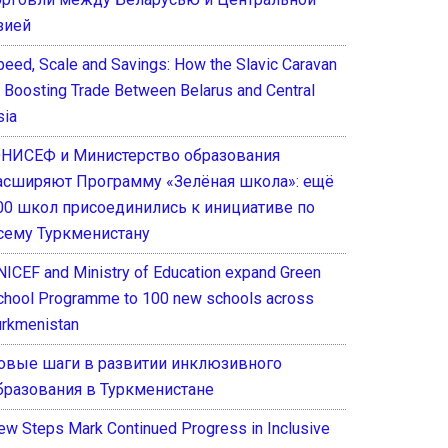
зией
peed, Scale and Savings: How the Slavic Caravan
s Boosting Trade Between Belarus and Central
sia
НИСЕФ и Министерство образования
асширяют Программу «Зелёная школа»: ещё
00 школ присоединились к инициативе по
сему Туркменистану
NICEF and Ministry of Education expand Green
chool Programme to 100 new schools across
urkmenistan
овые шаги в развитии инклюзивного
бразования в Туркменистане
ew Steps Mark Continued Progress in Inclusive