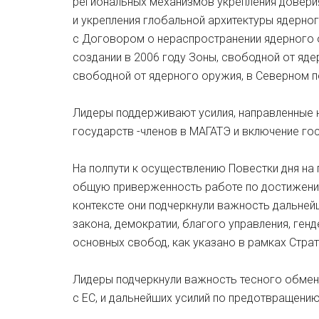
региональных механизмов укрепления доверия
и укрепления глобальной архитектуры ядерно
с Договором о нераспространении ядерного о
создании в 2006 году Зоны, свободной от яде
свободной от ядерного оружия, в Северном 
Лидеры поддерживают усилия, направленные 
государств -членов в МАГАТЭ и включение го
На полпути к осуществлению Повестки дня на
общую приверженность работе по достижению
контексте они подчеркнули важность дальней
закона, демократии, благого управления, ген
основных свобод, как указано в рамках Страт
Лидеры подчеркнули важность тесного обмена
с ЕС, и дальнейших усилий по предотвращению