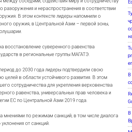
 между соседями, содействия миру и сотрудничеству
E
го разоружения и нераспространения в соответствии
Т
ружия. В этом контексте лидеры напомнили о
ч
рного оружия, в Центральной Азии – первой зоны,
с
полушарии.
н
на восстановление суверенного равенства
T
сударств в региональные группы МАГАТЭ.
pr
e
 период до 2030 года лидеры подтвердили свою
В
 целей в области устойчивого развития. В этом
с
шего сотрудничества для укрепления верховенства
дерного равенства, универсальных прав человека и
Re
егии ЕС по Центральной Азии 2019 года.
G
В
 мнениями по режимам санкций, в том числе диалога
В
 уклонения от санкций.