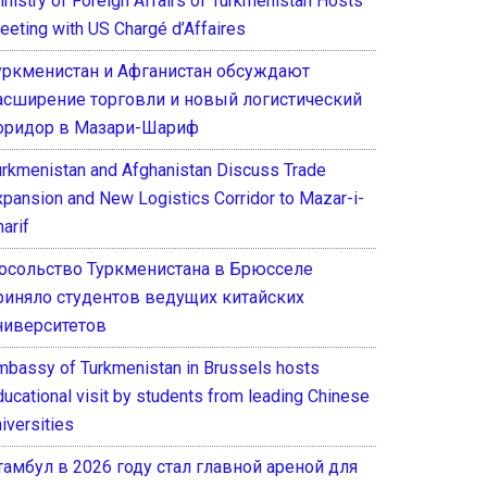
inistry of Foreign Affairs of Turkmenistan Hosts
eeting with US Chargé d’Affaires
уркменистан и Афганистан обсуждают
асширение торговли и новый логистический
оридор в Мазари-Шариф
urkmenistan and Afghanistan Discuss Trade
xpansion and New Logistics Corridor to Mazar-i-
arif
осольство Туркменистана в Брюсселе
риняло студентов ведущих китайских
ниверситетов
mbassy of Turkmenistan in Brussels hosts
ducational visit by students from leading Chinese
iversities
тамбул в 2026 году стал главной ареной для