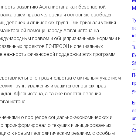
M
ность развитию Афганистана как безопасной,
M
 уважающей права человека и основные свободы
Т
, девочек и этнических групп. Они признали усилия
р
манитарной помощи народу Афганистана на
к
международным правом и общепризнанными нормами и
 различных проектов ЕС-ПРООН и специальных
T
же важность финансовой поддержки этих программ
E
Sh
П
едставительного правительства с активным участием
п
еских групп, уважения и защиты основных прав
у
аждан Афганистана, а также восстановления
фганистане.
E
e
мнениями о процессе социально-экономических и
un
ер проинформировал о текущих и инициированных
С
ацию к новым геополитическим реалиям, с особым