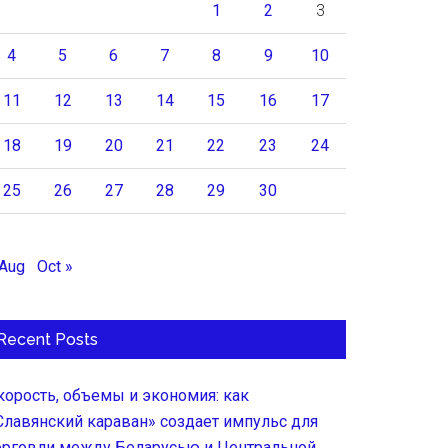
1
2
3
4
5
6
7
8
9
10
11
12
13
14
15
16
17
18
19
20
21
22
23
24
25
26
27
28
29
30
 Aug
Oct »
Recent Posts
корость, объемы и экономия: как
Славянский караван» создает импульс для
орговли между Беларусью и Центральной