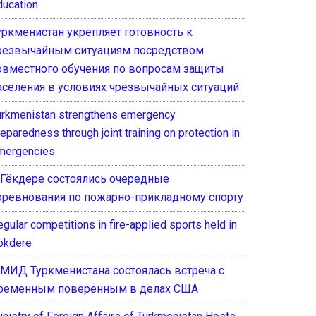
ducation
уркменистан укрепляет готовность к
резвычайным ситуациям посредством
овместного обучения по вопросам защиты
аселения в условиях чрезвычайных ситуаций
urkmenistan strengthens emergency
eparedness through joint training on protection in
mergencies
 Гёкдере состоялись очередные
оревнования по пожарно-прикладному спорту
gular competitions in fire-applied sports held in
okdere
 МИД Туркменистана состоялась встреча с
ременным поверенным в делах США