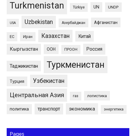
Turkmenistan
UN
UNDP
Türkiye
Uzbekistan
Афганистан
Азербайджан
USA
Казахстан
Китай
ЕС
Иран
Кыргызстан
Россия
ООН
ПРООН
Туркменистан
Таджикистан
Узбекистан
Турция
Центральная Азия
логистика
газ
экономика
транспорт
политика
энергетика
Pages