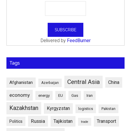
Delivered by
FeedBurner
Tags
Central Asia
China
Afghanistan
Azerbaijan
economy
energy
EU
Gas
Iran
Kazakhstan
Kyrgyzstan
logistics
Pakistan
Russia
Tajikistan
Transport
Politics
trade