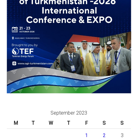
September 2023
M
T
W
T
F
S
S
1
2
3