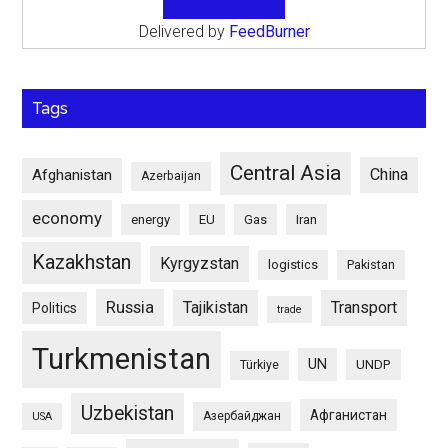
Delivered by
FeedBurner
Tags
Central Asia
China
Afghanistan
Azerbaijan
economy
energy
EU
Gas
Iran
Kazakhstan
Kyrgyzstan
logistics
Pakistan
Russia
Tajikistan
Transport
Politics
trade
Turkmenistan
UN
UNDP
Türkiye
Uzbekistan
Афганистан
Азербайджан
USA