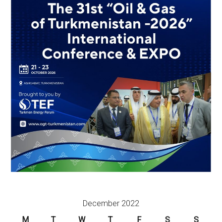
December 2022
M
T
W
T
F
S
S