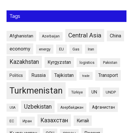
Tags
Central Asia
China
Afghanistan
Azerbaijan
economy
energy
EU
Gas
Iran
Kazakhstan
Kyrgyzstan
logistics
Pakistan
Russia
Tajikistan
Transport
Politics
trade
Turkmenistan
UN
UNDP
Türkiye
Uzbekistan
Афганистан
Азербайджан
USA
Казахстан
Китай
ЕС
Иран