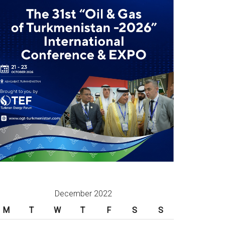
December 2022
M
T
W
T
F
S
S