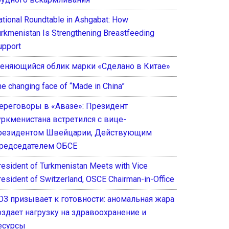
ational Roundtable in Ashgabat: How
urkmenistan Is Strengthening Breastfeeding
upport
еняющийся облик марки «Сделано в Китае»
he changing face of “Made in China”
ереговоры в «Авазе»: Президент
уркменистана встретился с вице-
резидентом Швейцарии, Действующим
редседателем ОБСЕ
resident of Turkmenistan Meets with Vice
resident of Switzerland, OSCE Chairman-in-Office
ОЗ призывает к готовности: аномальная жара
оздает нагрузку на здравоохранение и
есурсы