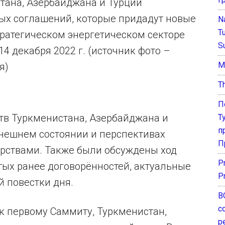
тана, Азербайджана и Турции
ых соглашений, которые придадут новые
N
T
ратегическом энергетическом секторе
S
 14 декабря 2022 г. (источник фото –
М
я)
T
П
в Туркменистана, Азербайджана и
Т
п
нешнем состоянии и перспективах
П
арствами. Также были обсуждены ход
P
тых ранее договорённостей, актуальные
P
 повестки дня.
В
с
 к первому Саммиту, Туркменистан,
р