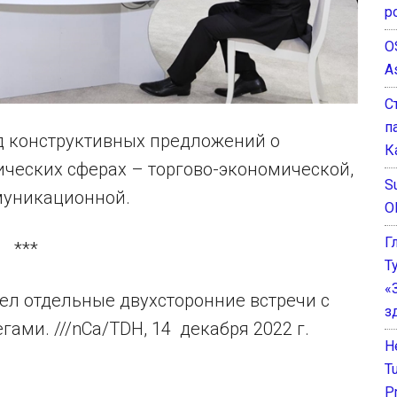
р
O
A
С
п
яд конструктивных предложений о
К
ических сферах – торгово-экономической,
Su
муникационной.
O
Г
***
Т
«
ел отдельные двухсторонние встречи с
з
ами. ///nCa/TDH, 14 декабря 2022 г.
He
T
P