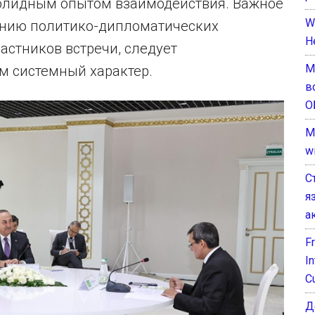
солидным опытом взаимодействия. Важное
W
ванию политико-дипломатических
H
астников встречи, следует
М
м системный характер.
в
О
M
w
С
я
а
F
I
C
Д