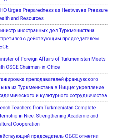
HO Urges Preparedness as Heatwaves Pressure
ealth and Resources
инистр иностранных дел Туркменистана
стретился с действующим председателем
БСЕ
inister of Foreign Affairs of Turkmenistan Meets
ith OSCE Chairman-in-Office
тажировка преподавателей французского
зыка из Туркменистана в Ницце: укрепление
кадемического и культурного сотрудничества
rench Teachers from Turkmenistan Complete
nternship in Nice: Strengthening Academic and
ultural Cooperation
ействующий председатель ОБСЕ отметил