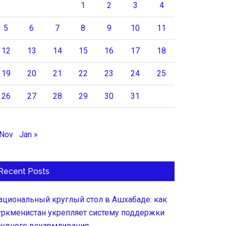
1
2
3
4
5
6
7
8
9
10
11
12
13
14
15
16
17
18
19
20
21
22
23
24
25
26
27
28
29
30
31
 Nov
Jan »
Recent Posts
ациональный круглый стол в Ашхабаде: как
уркменистан укрепляет систему поддержки
рудного вскармливания