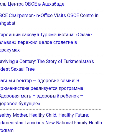
оль Центра ОБСЕ в Ашхабаде
SCE Chairperson-in-Office Visits OSCE Centre in
shgabat
тарейший саксаул Туркменистана: «Сазак-
альван» пережил целое столетие в
аракумах
rviving a Century: The Story of Turkmenistan’s
ldest Saxaul Tree
лавный вектор — здоровье семьи: В
уркменистане реализуется программа
Здоровая мать – здоровый ребёнок –
доровое будущее»
althy Mother, Healthy Child, Healthy Future:
urkmenistan Launches New National Family Health
rogram