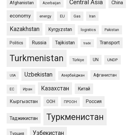
Central Asia
China
Afghanistan
Azerbaijan
economy
energy
EU
Gas
Iran
Kazakhstan
Kyrgyzstan
logistics
Pakistan
Russia
Tajikistan
Transport
Politics
trade
Turkmenistan
UN
UNDP
Türkiye
Uzbekistan
Афганистан
Азербайджан
USA
Казахстан
Китай
ЕС
Иран
Кыргызстан
Россия
ООН
ПРООН
Туркменистан
Таджикистан
Узбекистан
Турция