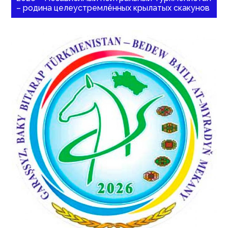
– родина целеустремлённых крылатых скакунов