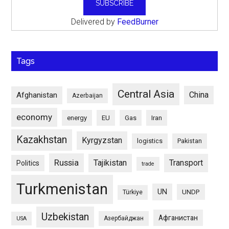
Delivered by
FeedBurner
Tags
Central Asia
China
Afghanistan
Azerbaijan
economy
energy
EU
Gas
Iran
Kazakhstan
Kyrgyzstan
logistics
Pakistan
Russia
Tajikistan
Transport
Politics
trade
Turkmenistan
UN
UNDP
Türkiye
Uzbekistan
Афганистан
Азербайджан
USA