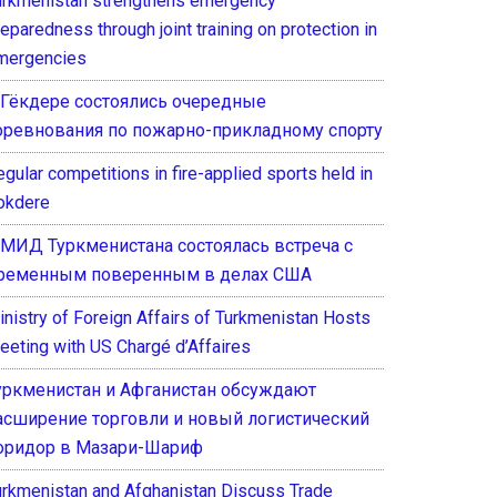
urkmenistan strengthens emergency
eparedness through joint training on protection in
mergencies
 Гёкдере состоялись очередные
оревнования по пожарно-прикладному спорту
gular competitions in fire-applied sports held in
okdere
 МИД Туркменистана состоялась встреча с
ременным поверенным в делах США
inistry of Foreign Affairs of Turkmenistan Hosts
eeting with US Chargé d’Affaires
уркменистан и Афганистан обсуждают
асширение торговли и новый логистический
оридор в Мазари-Шариф
urkmenistan and Afghanistan Discuss Trade