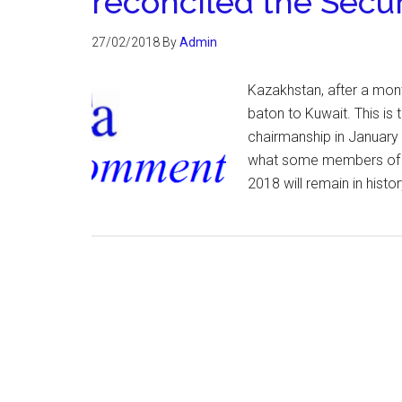
reconciled the Secu
27/02/2018
By
Admin
Kazakhstan, after a mont
baton to Kuwait. This is
chairmanship in Januar
what some members of th
2018 will remain in hist