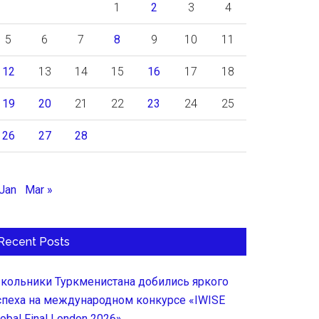
1
2
3
4
5
6
7
8
9
10
11
12
13
14
15
16
17
18
19
20
21
22
23
24
25
26
27
28
 Jan
Mar »
Recent Posts
кольники Туркменистана добились яркого
спеха на международном конкурсе «IWISE
lobal Final London 2026»