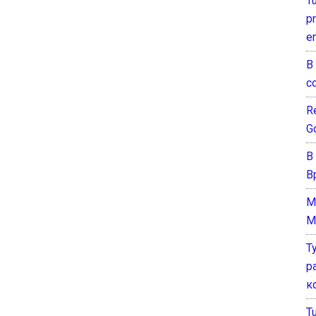
T
pr
e
В
с
Re
G
В
В
M
M
Т
р
к
T