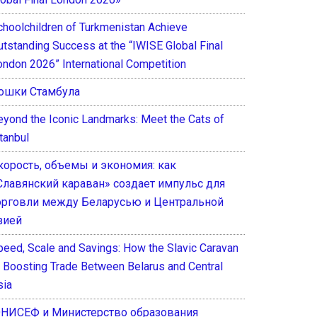
choolchildren of Turkmenistan Achieve
utstanding Success at the “IWISE Global Final
ondon 2026” International Competition
ошки Стамбула
eyond the Iconic Landmarks: Meet the Cats of
tanbul
корость, объемы и экономия: как
Славянский караван» создает импульс для
орговли между Беларусью и Центральной
зией
peed, Scale and Savings: How the Slavic Caravan
s Boosting Trade Between Belarus and Central
sia
НИСЕФ и Министерство образования