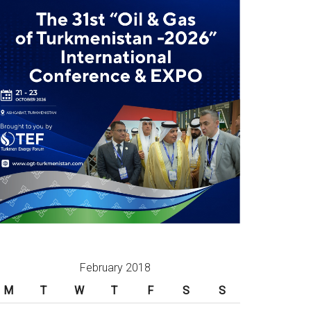
February 2018
M
T
W
T
F
S
S