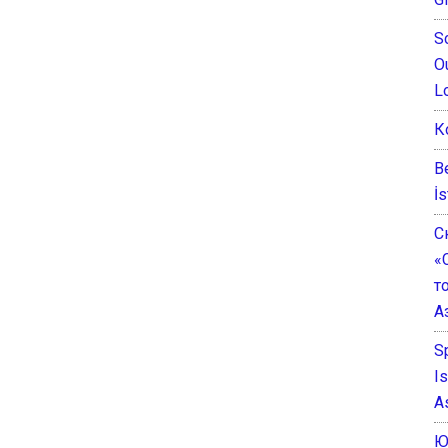
S
O
L
К
B
İs
С
«
т
А
S
I
A
Ю