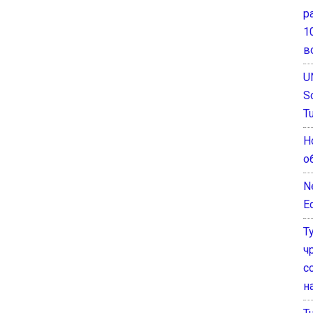
р
1
в
U
S
T
Н
о
N
E
Т
ч
с
н