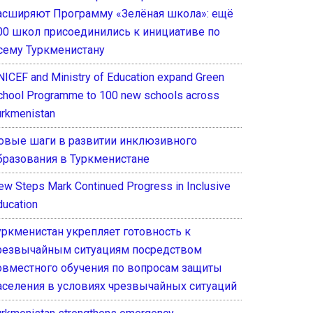
асширяют Программу «Зелёная школа»: ещё
00 школ присоединились к инициативе по
сему Туркменистану
NICEF and Ministry of Education expand Green
chool Programme to 100 new schools across
urkmenistan
овые шаги в развитии инклюзивного
бразования в Туркменистане
ew Steps Mark Continued Progress in Inclusive
ducation
уркменистан укрепляет готовность к
резвычайным ситуациям посредством
овместного обучения по вопросам защиты
аселения в условиях чрезвычайных ситуаций