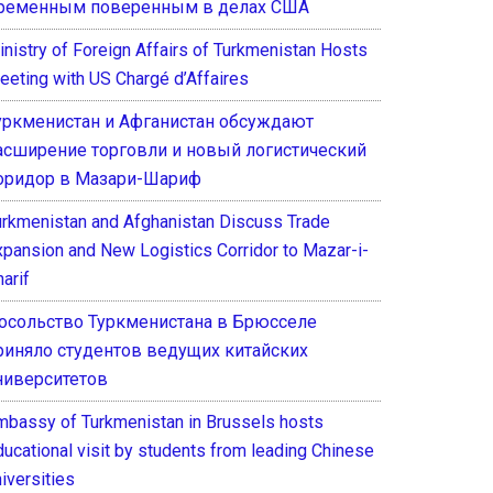
ременным поверенным в делах США
inistry of Foreign Affairs of Turkmenistan Hosts
eeting with US Chargé d’Affaires
уркменистан и Афганистан обсуждают
асширение торговли и новый логистический
оридор в Мазари-Шариф
urkmenistan and Afghanistan Discuss Trade
xpansion and New Logistics Corridor to Mazar-i-
arif
осольство Туркменистана в Брюсселе
риняло студентов ведущих китайских
ниверситетов
mbassy of Turkmenistan in Brussels hosts
ducational visit by students from leading Chinese
iversities