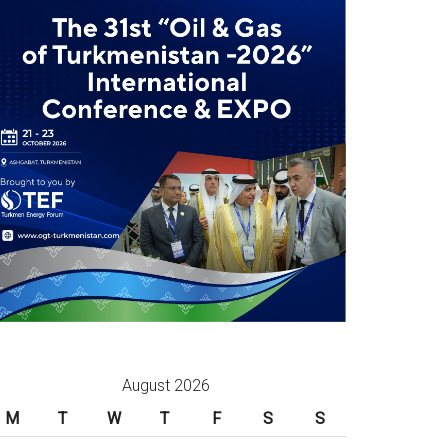
August 2026
M
T
W
T
F
S
S