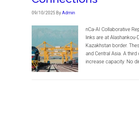
09/10/2025
By
Admin
nCa-AI Collaborative Re
links are at Alashankou-
Kazakhstan border. These
and Central Asia. A thir
increase capacity. No dir