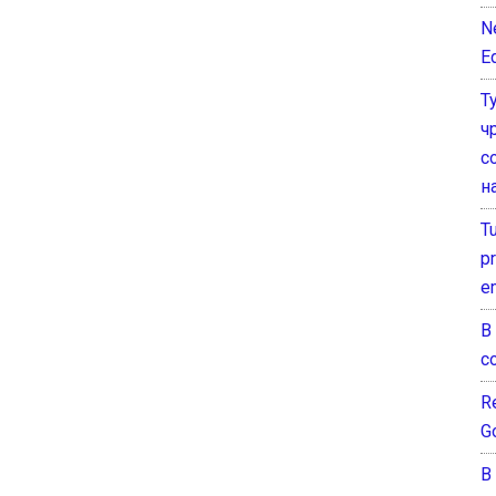
N
E
Т
ч
с
н
T
pr
e
В
с
Re
G
В