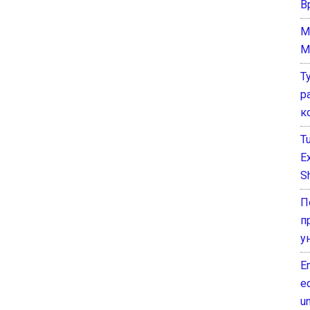
В
M
M
Т
р
к
T
E
Sh
П
п
у
E
e
un