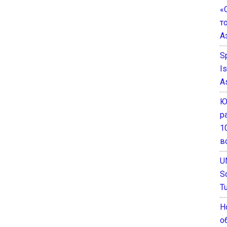
«
т
А
S
I
A
Ю
р
1
в
U
S
T
Н
о