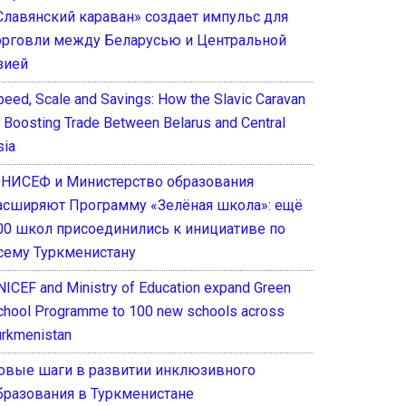
Славянский караван» создает импульс для
орговли между Беларусью и Центральной
зией
peed, Scale and Savings: How the Slavic Caravan
s Boosting Trade Between Belarus and Central
sia
НИСЕФ и Министерство образования
асширяют Программу «Зелёная школа»: ещё
00 школ присоединились к инициативе по
сему Туркменистану
NICEF and Ministry of Education expand Green
chool Programme to 100 new schools across
urkmenistan
овые шаги в развитии инклюзивного
бразования в Туркменистане