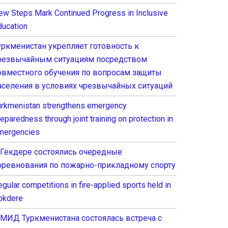
ew Steps Mark Continued Progress in Inclusive
ducation
уркменистан укрепляет готовность к
резвычайным ситуациям посредством
овместного обучения по вопросам защиты
аселения в условиях чрезвычайных ситуаций
urkmenistan strengthens emergency
eparedness through joint training on protection in
mergencies
 Гёкдере состоялись очередные
оревнования по пожарно-прикладному спорту
gular competitions in fire-applied sports held in
okdere
 МИД Туркменистана состоялась встреча с