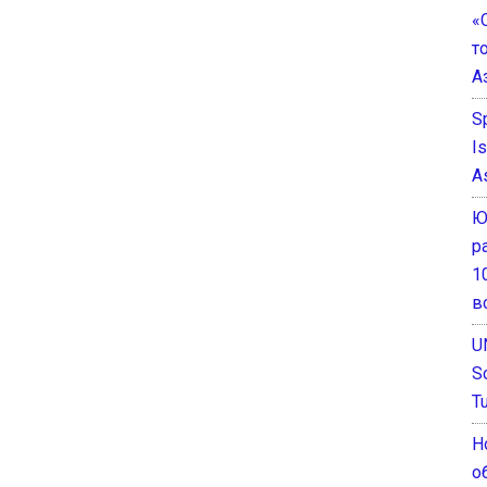
«
т
А
S
I
A
Ю
р
1
в
U
S
T
Н
о