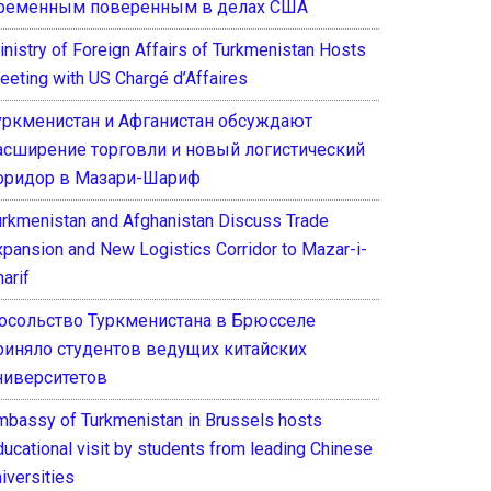
ременным поверенным в делах США
inistry of Foreign Affairs of Turkmenistan Hosts
eeting with US Chargé d’Affaires
уркменистан и Афганистан обсуждают
асширение торговли и новый логистический
оридор в Мазари-Шариф
urkmenistan and Afghanistan Discuss Trade
xpansion and New Logistics Corridor to Mazar-i-
arif
осольство Туркменистана в Брюсселе
риняло студентов ведущих китайских
ниверситетов
mbassy of Turkmenistan in Brussels hosts
ducational visit by students from leading Chinese
iversities