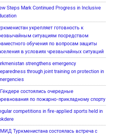
ew Steps Mark Continued Progress in Inclusive
ducation
уркменистан укрепляет готовность к
резвычайным ситуациям посредством
овместного обучения по вопросам защиты
аселения в условиях чрезвычайных ситуаций
urkmenistan strengthens emergency
eparedness through joint training on protection in
mergencies
 Гёкдере состоялись очередные
оревнования по пожарно-прикладному спорту
gular competitions in fire-applied sports held in
okdere
 МИД Туркменистана состоялась встреча с