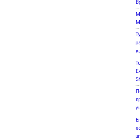
В
M
M
Т
р
к
T
E
Sh
П
п
у
E
e
un