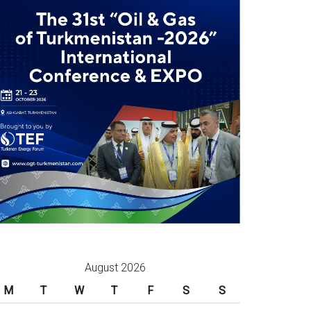
August 2026
M
T
W
T
F
S
S