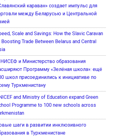
Славянский караван» создает импульс для
орговли между Беларусью и Центральной
зией
peed, Scale and Savings: How the Slavic Caravan
s Boosting Trade Between Belarus and Central
sia
НИСЕФ и Министерство образования
асширяют Программу «Зелёная школа»: ещё
00 школ присоединились к инициативе по
сему Туркменистану
NICEF and Ministry of Education expand Green
chool Programme to 100 new schools across
urkmenistan
овые шаги в развитии инклюзивного
бразования в Туркменистане