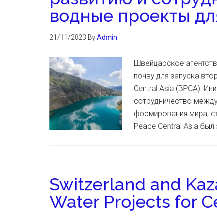
водные проекты дл
21/11/2023
By
Admin
Швейцарское агентств
почву для запуска вто
Central Asia (BPCA). И
сотрудничество между 
формирования мира, ст
Peace Central Asia был
Switzerland and Kaz
Water Projects for C