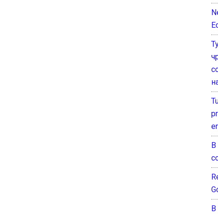
N
E
Т
ч
с
н
T
pr
e
В
с
Re
G
В