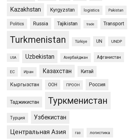
Kazakhstan
Kyrgyzstan
logistics
Pakistan
Russia
Tajikistan
Transport
Politics
trade
Turkmenistan
UN
UNDP
Türkiye
Uzbekistan
Афганистан
Азербайджан
USA
Казахстан
Китай
ЕС
Иран
Кыргызстан
Россия
ООН
ПРООН
Туркменистан
Таджикистан
Узбекистан
Турция
Центральная Азия
логистика
газ