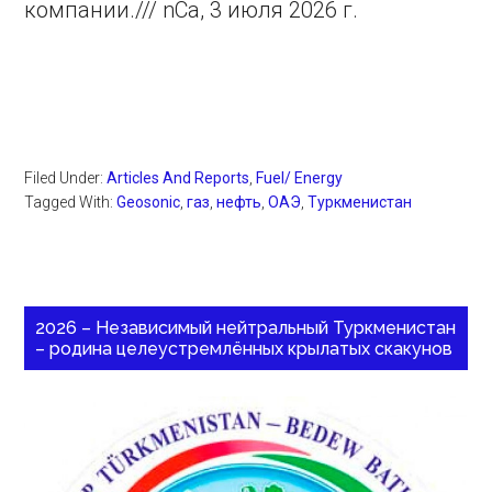
компании./// nCa, 3 июля 2026 г.
Filed Under:
Articles And Reports
,
Fuel/ Energy
Tagged With:
Geosonic
,
газ
,
нефть
,
ОАЭ
,
Туркменистан
2026 – Независимый нейтральный Туркменистан
– родина целеустремлённых крылатых скакунов