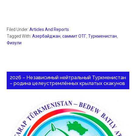
Filed Under:
Articles And Reports
Tagged With:
Азербайджан
,
саммит ОТГ
,
Туркменистан
,
Физули
2026 – Независимый нейтральный Туркменистан
– родина целеустремлённых крылатых скакунов