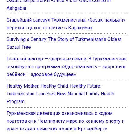
OSCE Chairperson-in-Office Visits OSCE Centre in
Ashgabat
Старейший саксаул Туркменистана: «Сазак-пальван»
пережил целое столетие в Каракумах
Surviving a Century: The Story of Turkmenistan’s Oldest
Saxaul Tree
Главный вектор — здоровье семьи: В Туркменистане
реализуется программа «Здоровая мать – здоровый
ребёнок – здоровое будущее»
Healthy Mother, Healthy Child, Healthy Future:
Turkmenistan Launches New National Family Health
Program
Туркменская делегация ознакомилась с ходом
подготовки к Чемпионату мира по конному спорту и
красоте ахалтекинских коней в Кроненберге