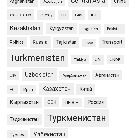
Central Asia
China
Afghanistan
Azerbaijan
economy
energy
EU
Gas
Iran
Kazakhstan
Kyrgyzstan
logistics
Pakistan
Russia
Tajikistan
Transport
Politics
trade
Turkmenistan
UN
UNDP
Türkiye
Uzbekistan
Афганистан
Азербайджан
USA
Казахстан
Китай
ЕС
Иран
Кыргызстан
Россия
ООН
ПРООН
Туркменистан
Таджикистан
Узбекистан
Турция