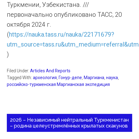
Туркмении, Узбекистана. ///
первоначально опубликовано ТАСС, 20
октября 2024 г.
(
https://nauka.tass.ru/nauka/22171679?
utm_source=tass.ru&utm_medium=referral&utm_
)
Filed Under:
Articles And Reports
Tagged With:
археология
,
Гонур-депе
,
Маргиана
,
наука
,
российско-туркменская Маргианская экспедиция
2026 – Независимый нейтральный Туркменистан
– родина целеустремлённых крылатых скакунов