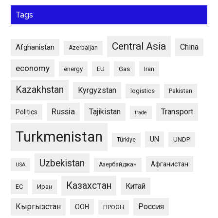
Tags
Central Asia
China
Afghanistan
Azerbaijan
economy
energy
EU
Gas
Iran
Kazakhstan
Kyrgyzstan
logistics
Pakistan
Russia
Tajikistan
Transport
Politics
trade
Turkmenistan
UN
UNDP
Türkiye
Uzbekistan
Афганистан
Азербайджан
USA
Казахстан
Китай
ЕС
Иран
Кыргызстан
Россия
ООН
ПРООН