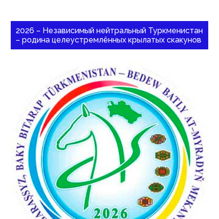
2026 – Независимый нейтральный Туркменистан
– родина целеустремлённых крылатых скакунов