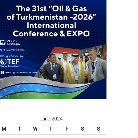
June 2024
M
T
W
T
F
S
S