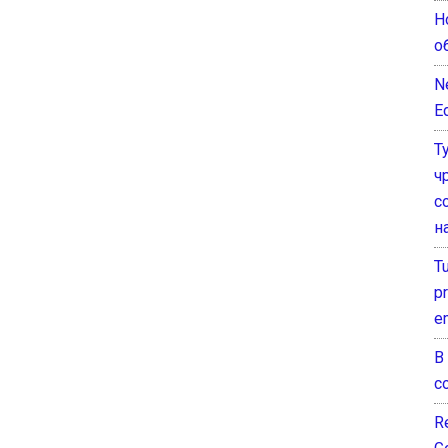
Н
о
N
E
Т
ч
с
н
T
pr
e
В
с
Re