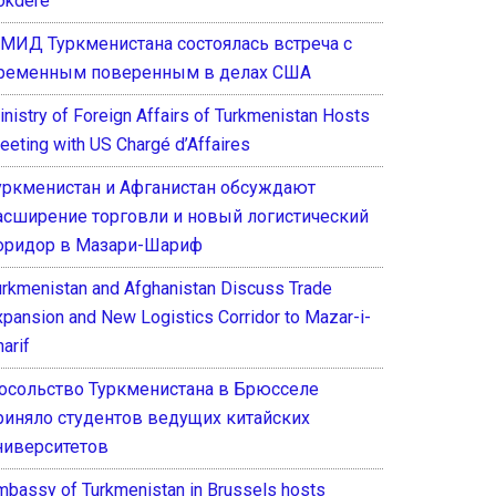
okdere
 МИД Туркменистана состоялась встреча с
ременным поверенным в делах США
inistry of Foreign Affairs of Turkmenistan Hosts
eeting with US Chargé d’Affaires
уркменистан и Афганистан обсуждают
асширение торговли и новый логистический
оридор в Мазари-Шариф
urkmenistan and Afghanistan Discuss Trade
xpansion and New Logistics Corridor to Mazar-i-
arif
осольство Туркменистана в Брюсселе
риняло студентов ведущих китайских
ниверситетов
mbassy of Turkmenistan in Brussels hosts