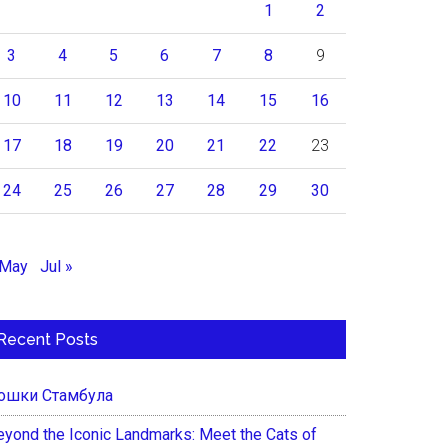
1
2
3
4
5
6
7
8
9
10
11
12
13
14
15
16
17
18
19
20
21
22
23
24
25
26
27
28
29
30
 May
Jul »
Recent Posts
ошки Стамбула
eyond the Iconic Landmarks: Meet the Cats of