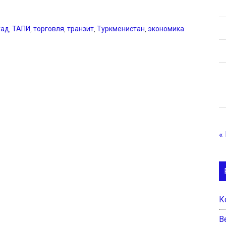
хад
,
ТАПИ
,
торговля
,
транзит
,
Туркменистан
,
экономика
«
К
B