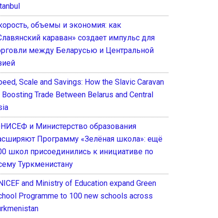
tanbul
корость, объемы и экономия: как
Славянский караван» создает импульс для
орговли между Беларусью и Центральной
зией
peed, Scale and Savings: How the Slavic Caravan
s Boosting Trade Between Belarus and Central
sia
НИСЕФ и Министерство образования
асширяют Программу «Зелёная школа»: ещё
00 школ присоединились к инициативе по
сему Туркменистану
NICEF and Ministry of Education expand Green
chool Programme to 100 new schools across
urkmenistan