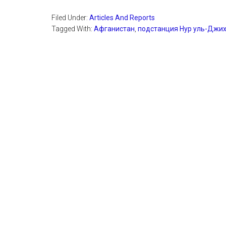
Filed Under:
Articles And Reports
Tagged With:
Афганистан
,
подстанция Нур уль-Джи