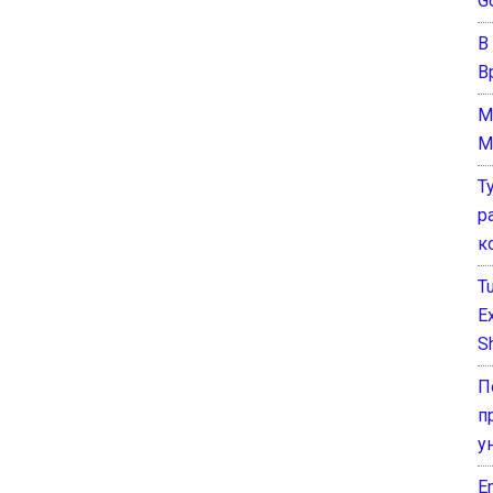
G
В
В
M
M
Т
р
к
T
E
Sh
П
п
у
E