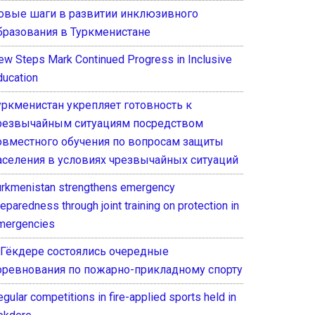
овые шаги в развитии инклюзивного
бразования в Туркменистане
ew Steps Mark Continued Progress in Inclusive
ducation
уркменистан укрепляет готовность к
резвычайным ситуациям посредством
овместного обучения по вопросам защиты
аселения в условиях чрезвычайных ситуаций
urkmenistan strengthens emergency
eparedness through joint training on protection in
mergencies
 Гёкдере состоялись очередные
оревнования по пожарно-прикладному спорту
gular competitions in fire-applied sports held in