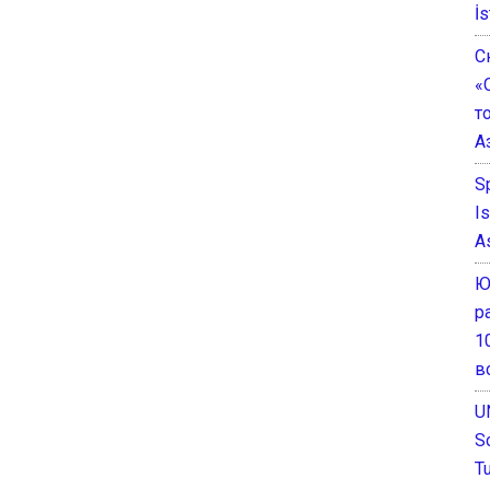
İs
С
«
т
А
S
I
A
Ю
р
1
в
U
S
T