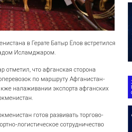
нистана в Герате Батыр Ёлов встретился
мадом Исламджаром.
р отметил, что афганская сторона
оперевозок по маршруту Афганистан-
также налаживании экспорта афганских
уркменистан.
уркменистан готов развивать торгово-
ортно-логистическое сотрудничество