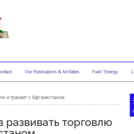
ontact
Our Publications & Ad Rates
Fuel/ Energy
L
лю и транзит с Афганистаном
в развивать торговлю
истаном