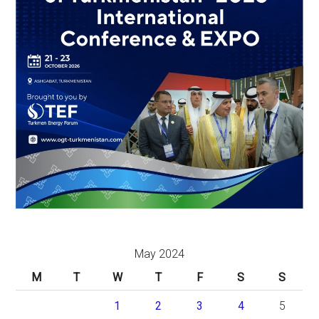
May 2024
M
T
W
T
F
S
S
1
2
3
4
5