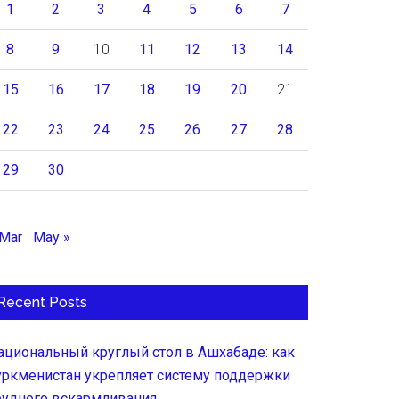
1
2
3
4
5
6
7
8
9
10
11
12
13
14
15
16
17
18
19
20
21
22
23
24
25
26
27
28
29
30
 Mar
May »
Recent Posts
ациональный круглый стол в Ашхабаде: как
уркменистан укрепляет систему поддержки
рудного вскармливания