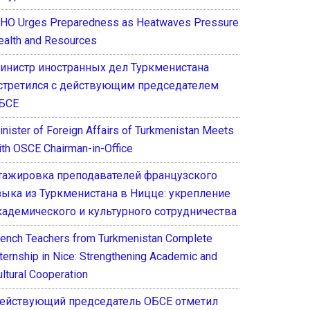
HO Urges Preparedness as Heatwaves Pressure
ealth and Resources
инистр иностранных дел Туркменистана
стретился с действующим председателем
БСЕ
inister of Foreign Affairs of Turkmenistan Meets
ith OSCE Chairman-in-Office
тажировка преподавателей французского
зыка из Туркменистана в Ницце: укрепление
кадемического и культурного сотрудничества
rench Teachers from Turkmenistan Complete
nternship in Nice: Strengthening Academic and
ultural Cooperation
ействующий председатель ОБСЕ отметил