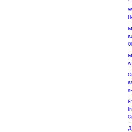
W
H
М
в
О
M
w
С
я
а
F
I
C
Д