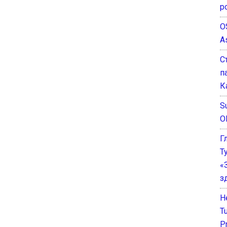
р
O
A
С
п
К
Su
O
Г
Т
«
з
He
T
P