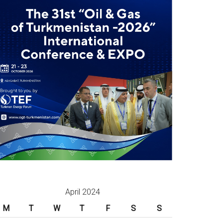
April 2024
M
T
W
T
F
S
S