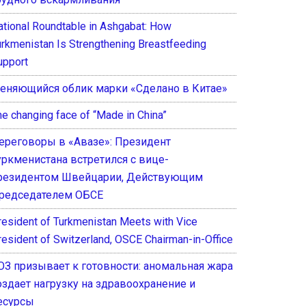
ational Roundtable in Ashgabat: How
urkmenistan Is Strengthening Breastfeeding
upport
еняющийся облик марки «Сделано в Китае»
he changing face of “Made in China”
ереговоры в «Авазе»: Президент
уркменистана встретился с вице-
резидентом Швейцарии, Действующим
редседателем ОБСЕ
resident of Turkmenistan Meets with Vice
resident of Switzerland, OSCE Chairman-in-Office
ОЗ призывает к готовности: аномальная жара
оздает нагрузку на здравоохранение и
есурсы