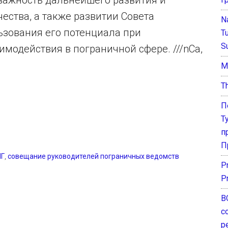
важность дальнейшего развития и
ества, а также развитии Совета
N
зования его потенциала при
T
S
модействия в пограничной сфере. ///nCa,
М
T
П
Т
п
П
НГ
,
совещание руководителей пограничных ведомств
P
P
В
с
р