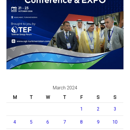
March 2024
M
T
W
T
F
S
S
1
2
3
4
5
6
7
8
9
10