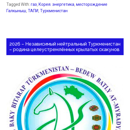
Tagged With:
газ
,
Корея. энергетика
,
месторождение
Галкыныш
,
ТАПИ
,
Туркменистан
2026 – Независимый нейтральный Туркменистан
– родина целеустремлённых крылатых скакунов