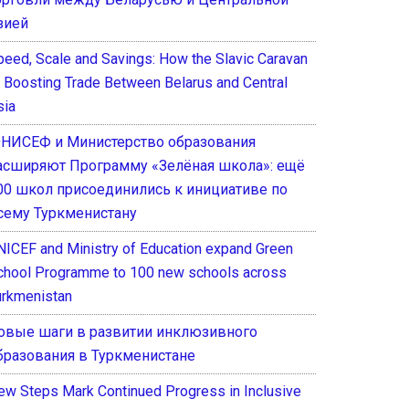
зией
peed, Scale and Savings: How the Slavic Caravan
s Boosting Trade Between Belarus and Central
sia
НИСЕФ и Министерство образования
асширяют Программу «Зелёная школа»: ещё
00 школ присоединились к инициативе по
сему Туркменистану
NICEF and Ministry of Education expand Green
chool Programme to 100 new schools across
urkmenistan
овые шаги в развитии инклюзивного
бразования в Туркменистане
ew Steps Mark Continued Progress in Inclusive