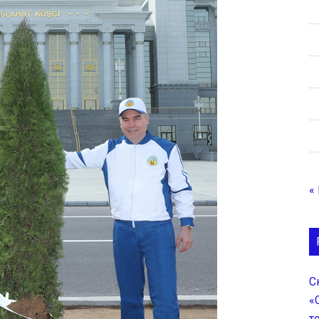
«
С
«
т