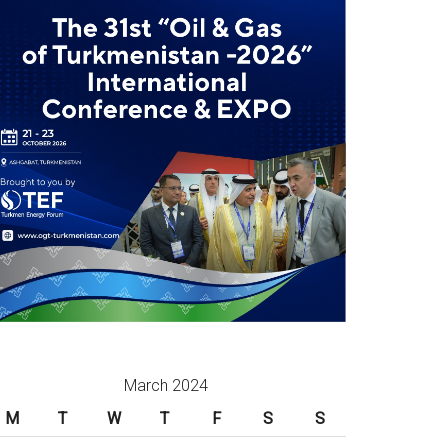
March 2024
M
T
W
T
F
S
S