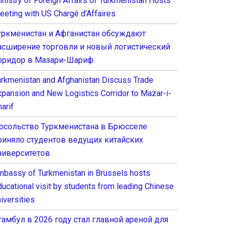
inistry of Foreign Affairs of Turkmenistan Hosts
eeting with US Chargé d’Affaires
уркменистан и Афганистан обсуждают
асширение торговли и новый логистический
оридор в Мазари-Шариф
urkmenistan and Afghanistan Discuss Trade
xpansion and New Logistics Corridor to Mazar-i-
arif
осольство Туркменистана в Брюсселе
риняло студентов ведущих китайских
ниверситетов
mbassy of Turkmenistan in Brussels hosts
ducational visit by students from leading Chinese
iversities
тамбул в 2026 году стал главной ареной для