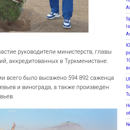
А
S
I
A
Ю
астие руководители министерств, главы
р
1
й, аккредитованных в Туркменистане.
в
ии всего было высажено 594 892 саженца
U
евьев и винограда, а также произведён
S
T
вьев.
Н
о
N