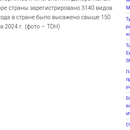
M
оре страны зарегистрировано 3140 видов
M
года в стране было высажено свыше 150
Т
а 2024 г. (фото – TDH)
р
к
T
E
Sh
П
п
у
E
e
un
С