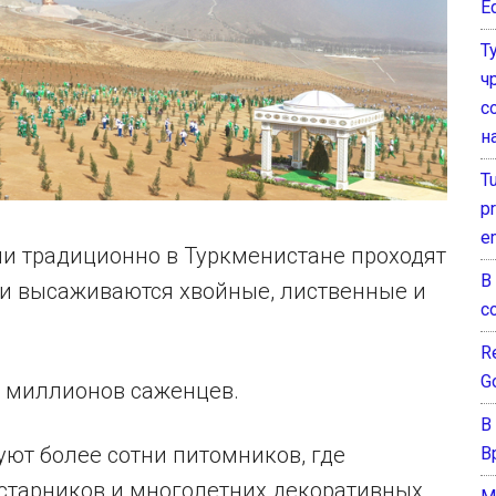
E
Т
ч
с
н
T
pr
e
и традиционно в Туркменистане проходят
В
ии высаживаются хвойные, лиственные и
с
Re
G
3 миллионов саженцев.
В
ют более сотни питомников, где
В
устарников и многолетних декоративных