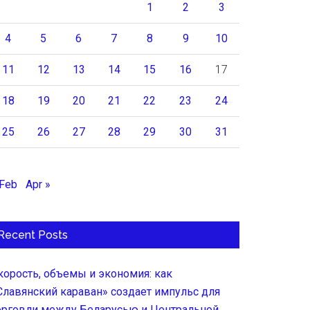
1
2
3
4
5
6
7
8
9
10
11
12
13
14
15
16
17
18
19
20
21
22
23
24
25
26
27
28
29
30
31
 Feb
Apr »
Recent Posts
корость, объемы и экономия: как
Славянский караван» создает импульс для
орговли между Беларусью и Центральной