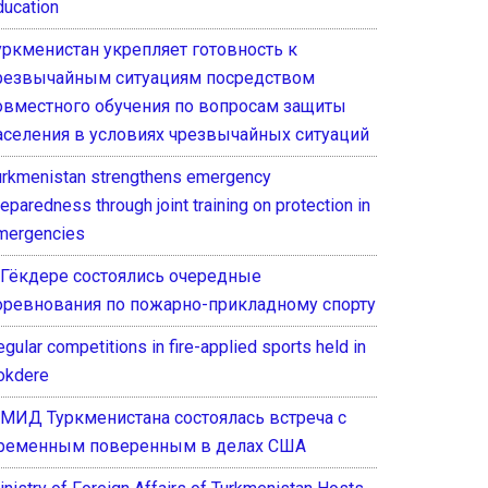
ducation
уркменистан укрепляет готовность к
резвычайным ситуациям посредством
овместного обучения по вопросам защиты
аселения в условиях чрезвычайных ситуаций
urkmenistan strengthens emergency
eparedness through joint training on protection in
mergencies
 Гёкдере состоялись очередные
оревнования по пожарно-прикладному спорту
gular competitions in fire-applied sports held in
okdere
 МИД Туркменистана состоялась встреча с
ременным поверенным в делах США