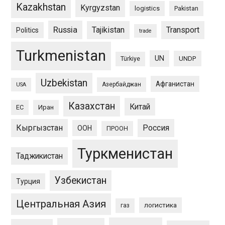
Kazakhstan
Kyrgyzstan
logistics
Pakistan
Russia
Tajikistan
Transport
Politics
trade
Turkmenistan
UN
UNDP
Türkiye
Uzbekistan
Афганистан
Азербайджан
USA
Казахстан
Китай
ЕС
Иран
Кыргызстан
Россия
ООН
ПРООН
Туркменистан
Таджикистан
Узбекистан
Турция
Центральная Азия
логистика
газ