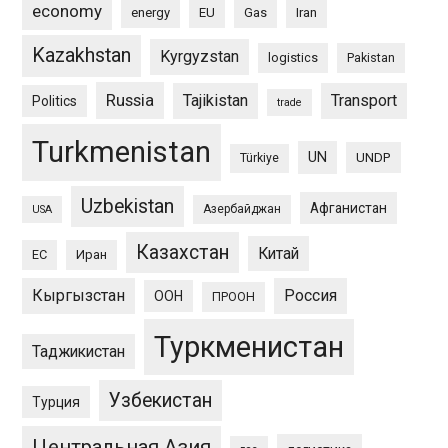
economy
energy
EU
Gas
Iran
Kazakhstan
Kyrgyzstan
logistics
Pakistan
Russia
Tajikistan
Transport
Politics
trade
Turkmenistan
UN
UNDP
Türkiye
Uzbekistan
Афганистан
Азербайджан
USA
Казахстан
Китай
ЕС
Иран
Кыргызстан
Россия
ООН
ПРООН
Туркменистан
Таджикистан
Узбекистан
Турция
Центральная Азия