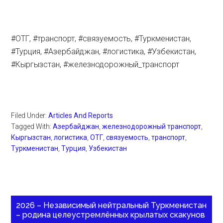
#ОТГ, #транспорт, #связуемость, #Туркменистан,
#Турция, #Азербайджан, #логистика, #Узбекистан,
#Кыргызстан, #железнодорожный_транспорт
Filed Under:
Articles And Reports
Tagged With:
Азербайджан
,
железнодорожный транспорт
,
Кыргызстан
,
логистика
,
ОТГ
,
связуемость
,
транспорт
,
Туркменистан
,
Турция
,
Узбекистан
2026 – Независимый нейтральный Туркменистан
– родина целеустремлённых крылатых скакунов