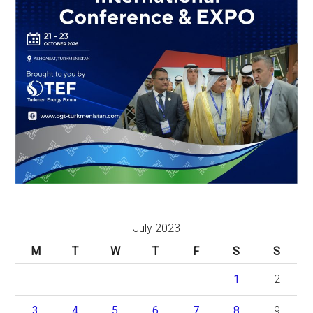
July 2023
M
T
W
T
F
S
S
1
2
3
4
5
6
7
8
9