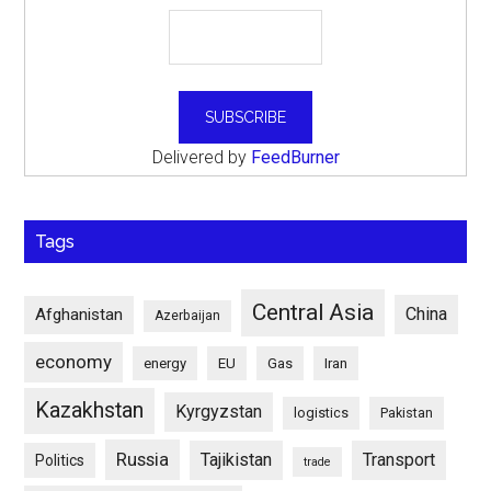
Delivered by
FeedBurner
Tags
Central Asia
China
Afghanistan
Azerbaijan
economy
energy
EU
Gas
Iran
Kazakhstan
Kyrgyzstan
logistics
Pakistan
Russia
Tajikistan
Transport
Politics
trade