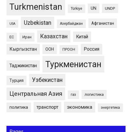
Turkmenistan
UN
UNDP
Türkiye
Uzbekistan
Афганистан
Азербайджан
USA
Казахстан
Китай
ЕС
Иран
Кыргызстан
Россия
ООН
ПРООН
Туркменистан
Таджикистан
Узбекистан
Турция
Центральная Азия
логистика
газ
экономика
транспорт
политика
энергетика
Pages