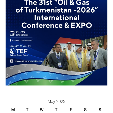
May 2023
M
T
W
T
F
S
S