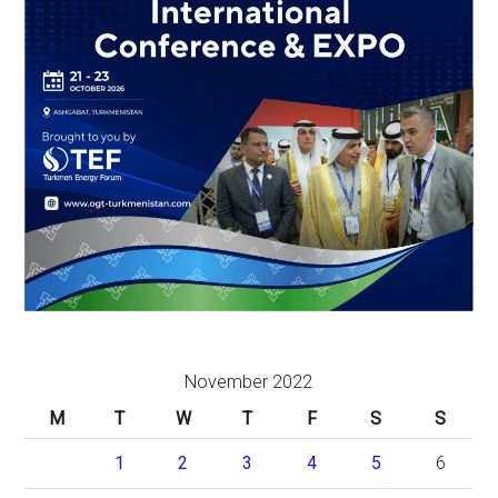
November 2022
M
T
W
T
F
S
S
1
2
3
4
5
6