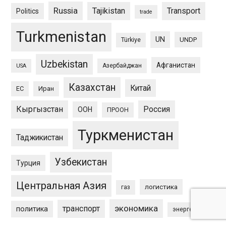
Russia
Tajikistan
Transport
Politics
trade
Turkmenistan
UN
UNDP
Türkiye
Uzbekistan
Афганистан
Азербайджан
USA
Казахстан
Китай
ЕС
Иран
Кыргызстан
Россия
ООН
ПРООН
Туркменистан
Таджикистан
Узбекистан
Турция
Центральная Азия
логистика
газ
экономика
транспорт
политика
энергетика