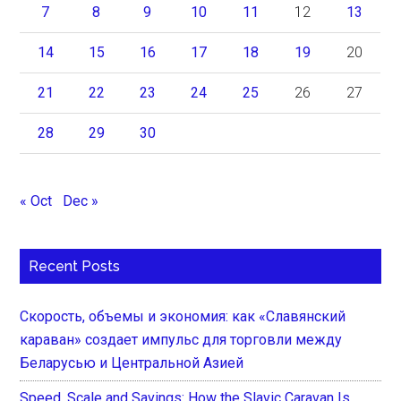
7
8
9
10
11
12
13
14
15
16
17
18
19
20
21
22
23
24
25
26
27
28
29
30
« Oct
Dec »
Recent Posts
Скорость, объемы и экономия: как «Славянский
караван» создает импульс для торговли между
Беларусью и Центральной Азией
Speed, Scale and Savings: How the Slavic Caravan Is