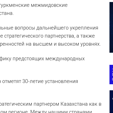
-туркменские межмидовские
стана.
альные вопросы дальнейшего укрепления
е стратегического партнерства, а также
оренностей на высшем и высоком уровнях.
рафику предстоящих международных
н отметят 30-летие установления
ратегическим партнером Казахстана как в
ском регионе. Между нашими странами