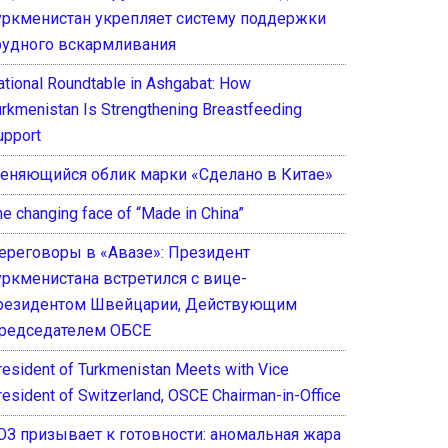
уркменистан укрепляет систему поддержки
рудного вскармливания
ational Roundtable in Ashgabat: How
urkmenistan Is Strengthening Breastfeeding
upport
еняющийся облик марки «Сделано в Китае»
he changing face of “Made in China”
ереговоры в «Авазе»: Президент
уркменистана встретился с вице-
резидентом Швейцарии, Действующим
редседателем ОБСЕ
resident of Turkmenistan Meets with Vice
resident of Switzerland, OSCE Chairman-in-Office
ОЗ призывает к готовности: аномальная жара