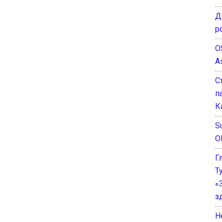
Д
р
O
A
С
п
К
Su
O
Г
Т
«
з
He