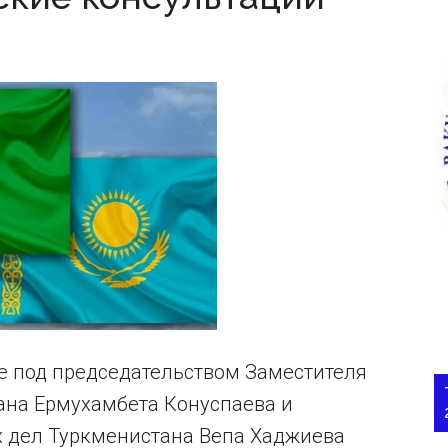
те под председательством Заместителя
ана Ермухамбета Конуспаева и
 дел Туркменистана Вепа Хаджиева