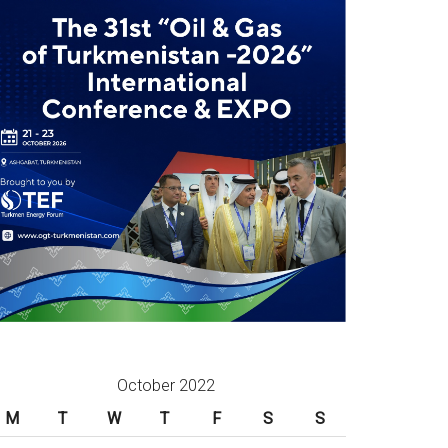
October 2022
M
T
W
T
F
S
S