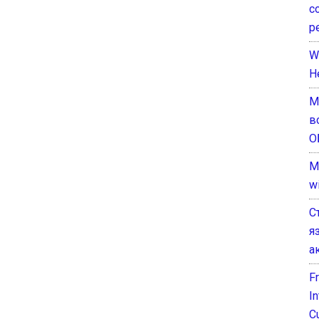
с
р
W
H
М
в
О
M
w
С
я
а
F
I
C