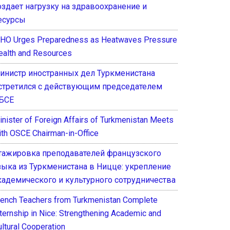
оздает нагрузку на здравоохранение и
есурсы
HO Urges Preparedness as Heatwaves Pressure
ealth and Resources
инистр иностранных дел Туркменистана
стретился с действующим председателем
БСЕ
inister of Foreign Affairs of Turkmenistan Meets
ith OSCE Chairman-in-Office
тажировка преподавателей французского
зыка из Туркменистана в Ницце: укрепление
кадемического и культурного сотрудничества
rench Teachers from Turkmenistan Complete
nternship in Nice: Strengthening Academic and
ultural Cooperation