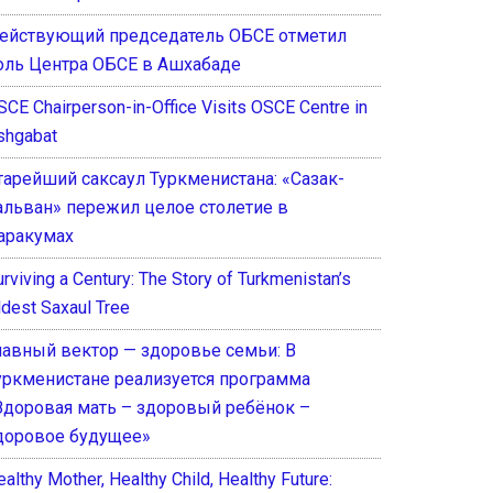
ействующий председатель ОБСЕ отметил
оль Центра ОБСЕ в Ашхабаде
SCE Chairperson-in-Office Visits OSCE Centre in
shgabat
тарейший саксаул Туркменистана: «Сазак-
альван» пережил целое столетие в
аракумах
rviving a Century: The Story of Turkmenistan’s
ldest Saxaul Tree
лавный вектор — здоровье семьи: В
уркменистане реализуется программа
Здоровая мать – здоровый ребёнок –
доровое будущее»
althy Mother, Healthy Child, Healthy Future: