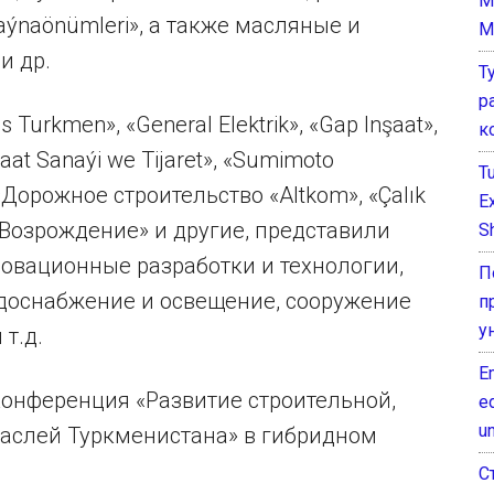
M
ýnaönümleri», а также масляные и
M
и др.
Т
р
urkmen», «General Elektrik», «Gap Inşaat»,
к
şaat Sanaýi we Tijaret», «Sumimoto
T
«Дорожное строительство «Altkom», «Çalık
E
ПО «Возрождение» и другие, представили
Sh
овационные разработки и технологии,
П
одоснабжение и освещение, сооружение
п
у
 т.д.
E
 конференция «Развитие строительной,
e
un
аслей Туркменистана» в гибридном
С