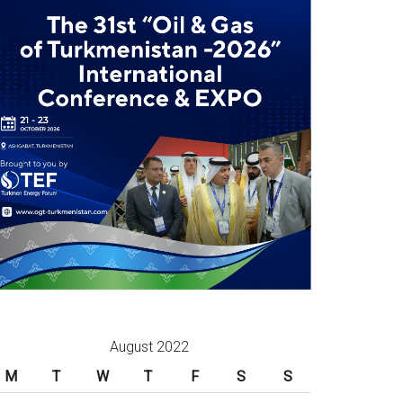
August 2022
M
T
W
T
F
S
S