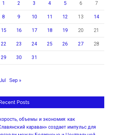
1
2
3
4
5
6
7
8
9
10
11
12
13
14
15
16
17
18
19
20
21
22
23
24
25
26
27
28
29
30
31
Jul
Sep »
Recent Posts
корость, объемы и экономия: как
Славянский караван» создает импульс для
орговли между Беларусью и Центральной