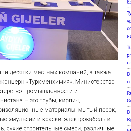
E
Т
ч
с
н
T
pr
e
или десятки местных компаний, а также
В
осконцерн «Туркменхимия», Министерство
с
истерство промышленности и
Re
истана – это трубы, кирпич,
G
оизоляционные материалы, мытый песок,
В
ые эмульсии и краски, электрокабель и
В
ь, сухие строительные смеси, различные