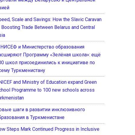
зией
peed, Scale and Savings: How the Slavic Caravan
s Boosting Trade Between Belarus and Central
sia
НИСЕФ и Министерство образования
асширяют Программу «Зелёная школа»: ещё
00 школ присоединились к инициативе по
сему Туркменистану
NICEF and Ministry of Education expand Green
chool Programme to 100 new schools across
urkmenistan
овые шаги в развитии инклюзивного
бразования в Туркменистане
ew Steps Mark Continued Progress in Inclusive