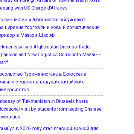
inistry of Foreign Affairs of Turkmenistan Hosts
eeting with US Chargé d’Affaires
уркменистан и Афганистан обсуждают
асширение торговли и новый логистический
оридор в Мазари-Шариф
urkmenistan and Afghanistan Discuss Trade
xpansion and New Logistics Corridor to Mazar-i-
arif
осольство Туркменистана в Брюсселе
риняло студентов ведущих китайских
ниверситетов
mbassy of Turkmenistan in Brussels hosts
ducational visit by students from leading Chinese
iversities
тамбул в 2026 году стал главной ареной для