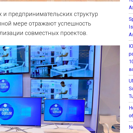
А
х и предпринимательских структур
S
лной мере отражают успешность
I
ализации совместных проектов.
A
Ю
р
1
в
U
S
T
Н
о
N