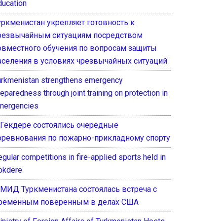
ducation
уркменистан укрепляет готовность к
резвычайным ситуациям посредством
овместного обучения по вопросам защиты
аселения в условиях чрезвычайных ситуаций
urkmenistan strengthens emergency
eparedness through joint training on protection in
mergencies
 Гёкдере состоялись очередные
оревнования по пожарно-прикладному спорту
gular competitions in fire-applied sports held in
okdere
 МИД Туркменистана состоялась встреча с
ременным поверенным в делах США