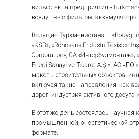
виды стекла предприятия «Türkmena
воздушные фильтры, аккумуляторы 
Ведущие Туркменистана – «Bouygues T
«KSB», «Rönesans Endüstri Tesisleri In
Corporation», СА «Интербудмонтаж», 
Enerji Sanayi ve Ticaret A.Ş.», АО «
макеты строительных объектов, инн
включая такие направления, как в
дорог, индустрия активного досуга и
В этот же день состоялась научная
промышленной, энергетической отр
формате.