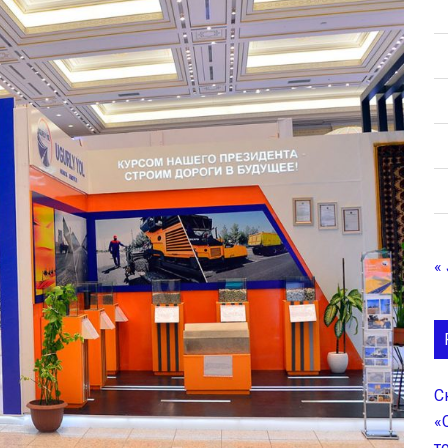
« 
С
«
т