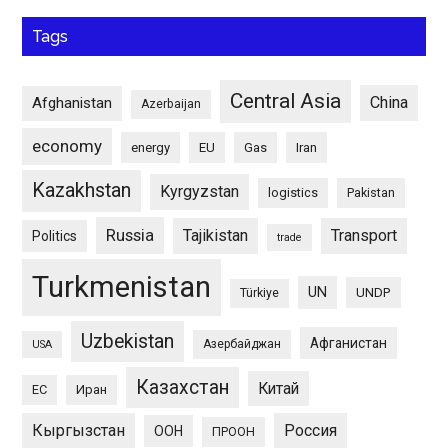
Tags
Central Asia
China
Afghanistan
Azerbaijan
economy
energy
EU
Gas
Iran
Kazakhstan
Kyrgyzstan
logistics
Pakistan
Russia
Tajikistan
Transport
Politics
trade
Turkmenistan
UN
UNDP
Türkiye
Uzbekistan
Афганистан
Азербайджан
USA
Казахстан
Китай
ЕС
Иран
Кыргызстан
Россия
ООН
ПРООН