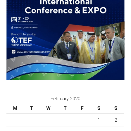
February 2020
M
T
W
T
F
S
S
1
2