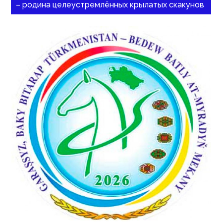
– родина целеустремлённых крылатых скакунов