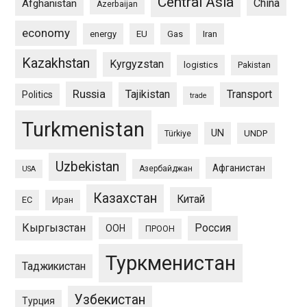
Central Asia
China
Afghanistan
Azerbaijan
economy
energy
EU
Gas
Iran
Kazakhstan
Kyrgyzstan
logistics
Pakistan
Russia
Tajikistan
Transport
Politics
trade
Turkmenistan
UN
UNDP
Türkiye
Uzbekistan
Афганистан
Азербайджан
USA
Казахстан
Китай
ЕС
Иран
Кыргызстан
Россия
ООН
ПРООН
Туркменистан
Таджикистан
Узбекистан
Турция