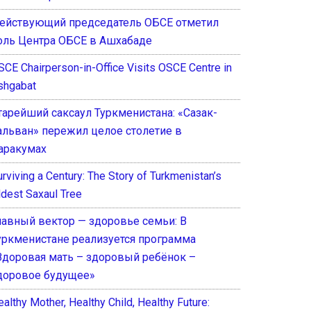
ействующий председатель ОБСЕ отметил
оль Центра ОБСЕ в Ашхабаде
SCE Chairperson-in-Office Visits OSCE Centre in
shgabat
тарейший саксаул Туркменистана: «Сазак-
альван» пережил целое столетие в
аракумах
rviving a Century: The Story of Turkmenistan’s
ldest Saxaul Tree
лавный вектор — здоровье семьи: В
уркменистане реализуется программа
Здоровая мать – здоровый ребёнок –
доровое будущее»
althy Mother, Healthy Child, Healthy Future: