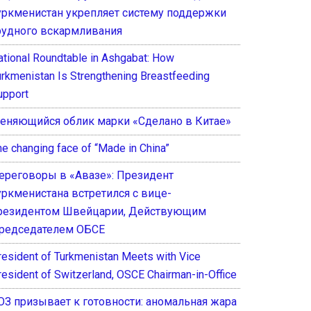
уркменистан укрепляет систему поддержки
рудного вскармливания
ational Roundtable in Ashgabat: How
urkmenistan Is Strengthening Breastfeeding
upport
еняющийся облик марки «Сделано в Китае»
he changing face of “Made in China”
ереговоры в «Авазе»: Президент
уркменистана встретился с вице-
резидентом Швейцарии, Действующим
редседателем ОБСЕ
resident of Turkmenistan Meets with Vice
resident of Switzerland, OSCE Chairman-in-Office
ОЗ призывает к готовности: аномальная жара