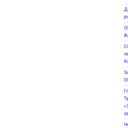
Д
р
O
A
С
п
К
Su
O
Г
Т
«
з
He