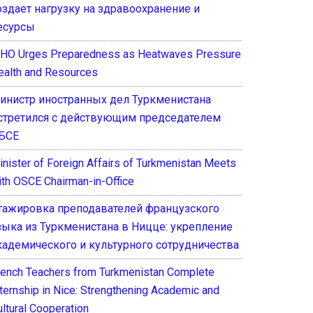
оздает нагрузку на здравоохранение и
есурсы
HO Urges Preparedness as Heatwaves Pressure
ealth and Resources
инистр иностранных дел Туркменистана
стретился с действующим председателем
БСЕ
inister of Foreign Affairs of Turkmenistan Meets
ith OSCE Chairman-in-Office
тажировка преподавателей французского
зыка из Туркменистана в Ницце: укрепление
кадемического и культурного сотрудничества
rench Teachers from Turkmenistan Complete
nternship in Nice: Strengthening Academic and
ultural Cooperation