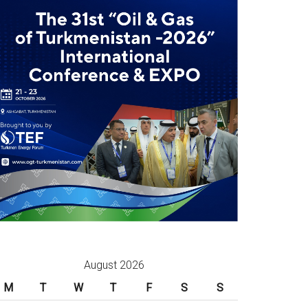
August 2026
M
T
W
T
F
S
S