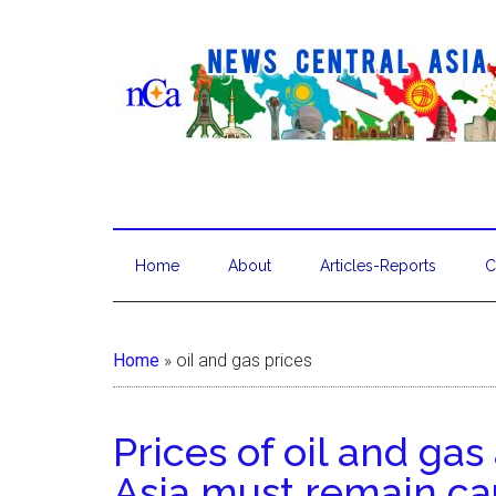
Home
About
Articles-Reports
C
Home
»
oil and gas prices
Prices of oil and gas
Asia must remain ca