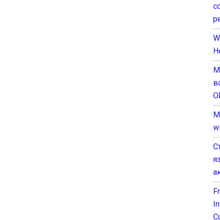
с
р
W
H
М
в
О
M
w
С
я
а
F
I
C