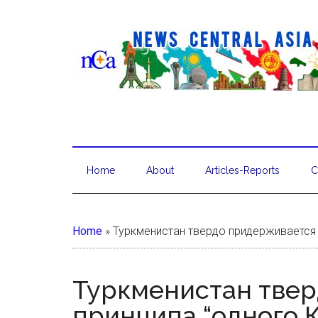
Home
About
Articles-Reports
C
Home
»
Туркменистан твердо придерживается 
Туркменистан тве
принципа “одного К