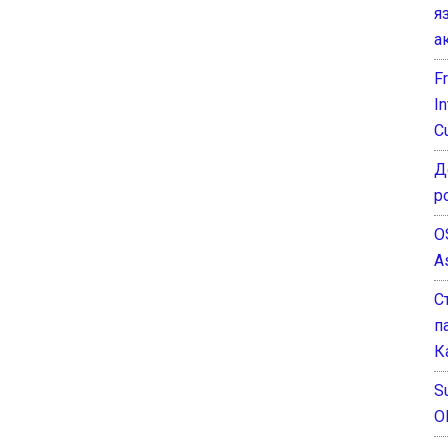
я
а
F
I
C
Д
р
O
A
С
п
К
Su
O