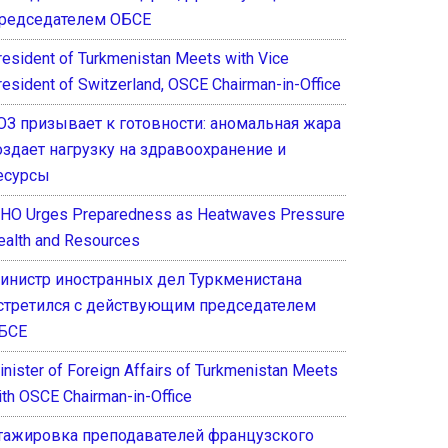
редседателем ОБСЕ
resident of Turkmenistan Meets with Vice
resident of Switzerland, OSCE Chairman-in-Office
ОЗ призывает к готовности: аномальная жара
оздает нагрузку на здравоохранение и
есурсы
HO Urges Preparedness as Heatwaves Pressure
ealth and Resources
инистр иностранных дел Туркменистана
стретился с действующим председателем
БСЕ
inister of Foreign Affairs of Turkmenistan Meets
ith OSCE Chairman-in-Office
тажировка преподавателей французского