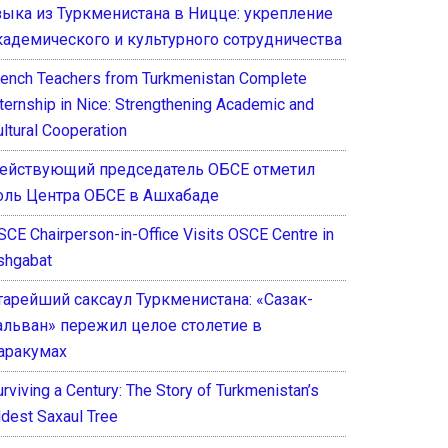
зыка из Туркменистана в Ницце: укрепление
кадемического и культурного сотрудничества
rench Teachers from Turkmenistan Complete
nternship in Nice: Strengthening Academic and
ultural Cooperation
ействующий председатель ОБСЕ отметил
оль Центра ОБСЕ в Ашхабаде
SCE Chairperson-in-Office Visits OSCE Centre in
shgabat
тарейший саксаул Туркменистана: «Сазак-
альван» пережил целое столетие в
аракумах
rviving a Century: The Story of Turkmenistan’s
ldest Saxaul Tree