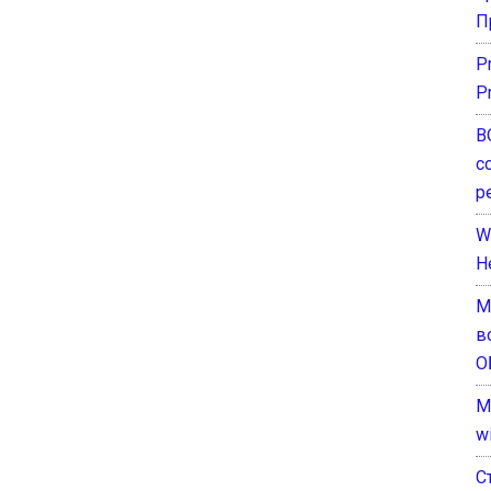
П
P
P
В
с
р
W
H
М
в
О
M
w
С