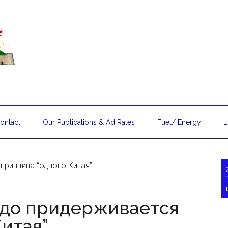
ontact
Our Publications & Ad Rates
Fuel/ Energy
L
принципа “одного Китая”
рдо придерживается
итая”