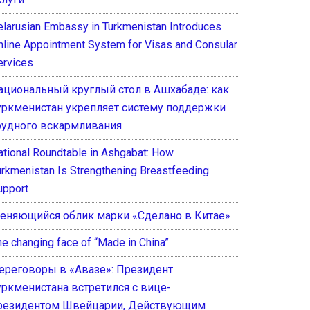
elarusian Embassy in Turkmenistan Introduces
nline Appointment System for Visas and Consular
ervices
ациональный круглый стол в Ашхабаде: как
уркменистан укрепляет систему поддержки
рудного вскармливания
ational Roundtable in Ashgabat: How
urkmenistan Is Strengthening Breastfeeding
upport
еняющийся облик марки «Сделано в Китае»
he changing face of “Made in China”
ереговоры в «Авазе»: Президент
уркменистана встретился с вице-
резидентом Швейцарии, Действующим