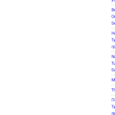
B
O
S
Н
Т
г
N
T
S
М
T
П
Т
п