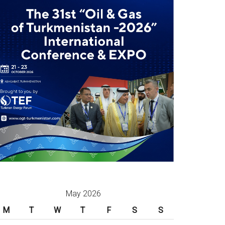
May 2026
M
T
W
T
F
S
S