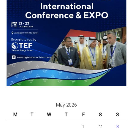
May 2026
M
T
W
T
F
S
S
1
2
3