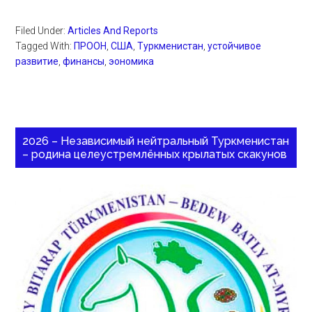
Filed Under:
Articles And Reports
Tagged With:
ПРООН
,
США
,
Туркменистан
,
устойчивое
развитие
,
финансы
,
эономика
2026 – Независимый нейтральный Туркменистан
– родина целеустремлённых крылатых скакунов