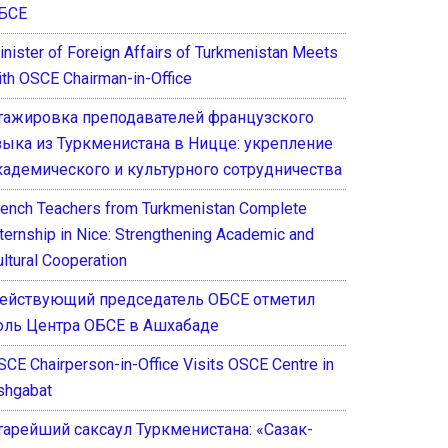
БСЕ
inister of Foreign Affairs of Turkmenistan Meets
ith OSCE Chairman-in-Office
тажировка преподавателей французского
зыка из Туркменистана в Ницце: укрепление
кадемического и культурного сотрудничества
rench Teachers from Turkmenistan Complete
nternship in Nice: Strengthening Academic and
ultural Cooperation
ействующий председатель ОБСЕ отметил
оль Центра ОБСЕ в Ашхабаде
SCE Chairperson-in-Office Visits OSCE Centre in
shgabat
тарейший саксаул Туркменистана: «Сазак-