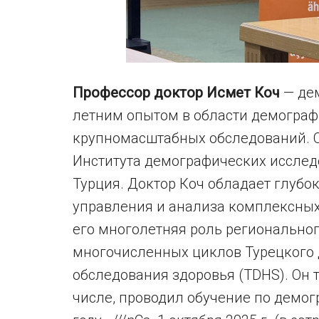
Профессор доктор Исмет Коч
— дем
летним опытом в области демограф
крупномасштабных обследований. О
Института демографических исслед
Турция. Доктор Коч обладает глубо
управления и анализа комплексных
его многолетняя роль региональног
многочисленных циклов Турецкого 
обследования здоровья (TDHS). Он 
числе, проводил обучение по демог