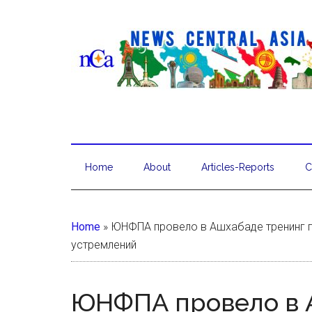
Home
About
Articles-Reports
C
Home
»
ЮНФПА провело в Ашхабаде тренинг п
устремлений
ЮНФПА провело в 