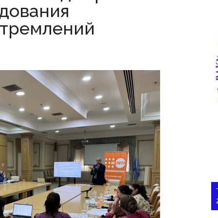
едования
стремлений