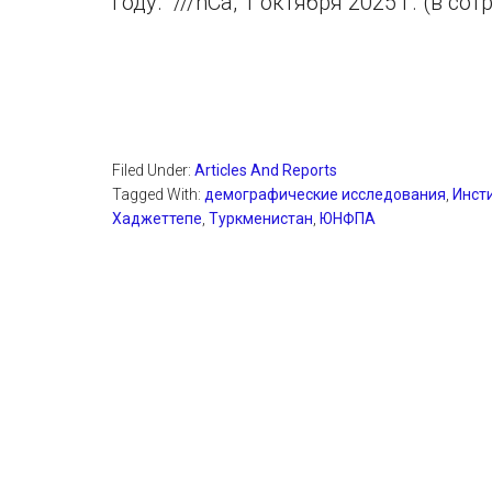
году. ///nCa, 1 октября 2025 г. (в 
Filed Under:
Articles And Reports
Tagged With:
демографические исследования
,
Инст
Хаджеттепе
,
Туркменистан
,
ЮНФПА