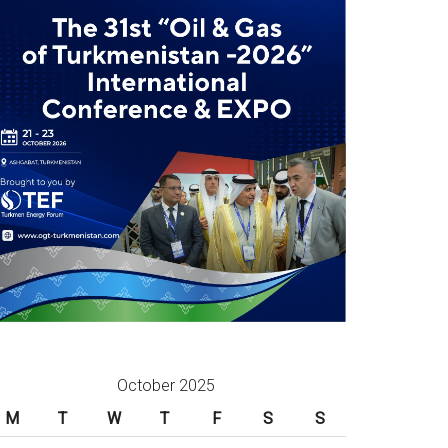
October 2025
M
T
W
T
F
S
S