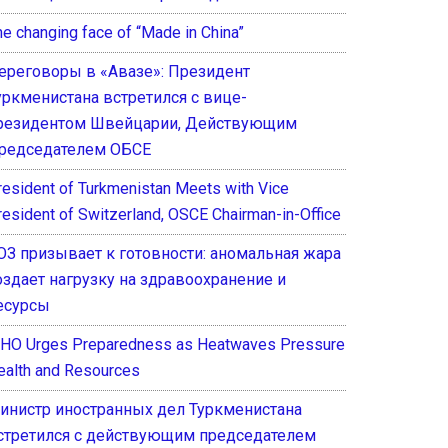
he changing face of “Made in China”
ереговоры в «Авазе»: Президент
уркменистана встретился с вице-
резидентом Швейцарии, Действующим
редседателем ОБСЕ
resident of Turkmenistan Meets with Vice
resident of Switzerland, OSCE Chairman-in-Office
ОЗ призывает к готовности: аномальная жара
оздает нагрузку на здравоохранение и
есурсы
HO Urges Preparedness as Heatwaves Pressure
ealth and Resources
инистр иностранных дел Туркменистана
стретился с действующим председателем