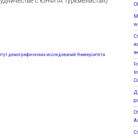
сотрудничестве с ЮНФПА Туркменистан)
О
M
w
С
я
а
итут демографических исследований Университета
F
I
C
Д
р
O
A
С