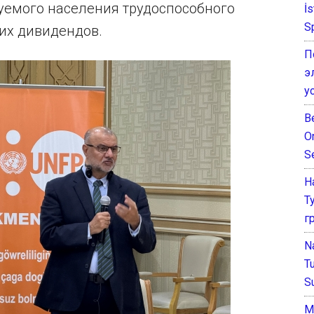
уемого населения трудоспособного
İ
S
их дивидендов.
П
э
у
B
O
S
Н
Т
г
N
T
S
М