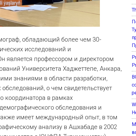
T
П
Т
п
ограф, обладающий более чем 30-
П
ических исследований и
P
н является профессором и директором
P
ований Университета Хаджеттепе, Анкара,
В
кими знаниями в области разработки,
с
 обследований, о чем свидетельствует
р
о координатора в рамках
W
демографического обследования и
H
также имеет международный опыт, в том
М
рафическому анализу в Ашхабаде в 2002
в