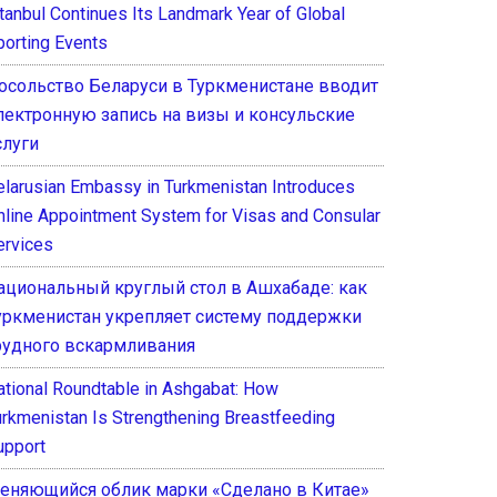
stanbul Continues Its Landmark Year of Global
porting Events
осольство Беларуси в Туркменистане вводит
лектронную запись на визы и консульские
слуги
elarusian Embassy in Turkmenistan Introduces
nline Appointment System for Visas and Consular
ervices
ациональный круглый стол в Ашхабаде: как
уркменистан укрепляет систему поддержки
рудного вскармливания
ational Roundtable in Ashgabat: How
urkmenistan Is Strengthening Breastfeeding
upport
еняющийся облик марки «Сделано в Китае»