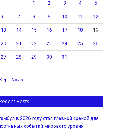
1
2
3
4
5
6
7
8
9
10
11
12
13
14
15
16
17
18
19
20
21
22
23
24
25
26
27
28
29
30
31
 Sep
Nov »
Recent Posts
тамбул в 2026 году стал главной ареной для
портивных событий мирового уровня