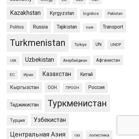
Kazakhstan
Kyrgyzstan
logistics
Pakistan
Russia
Tajikistan
Transport
Politics
trade
Turkmenistan
UN
UNDP
Türkiye
Uzbekistan
Афганистан
Азербайджан
USA
Казахстан
Китай
ЕС
Иран
Кыргызстан
Россия
ООН
ПРООН
Туркменистан
Таджикистан
Узбекистан
Турция
Центральная Азия
логистика
газ