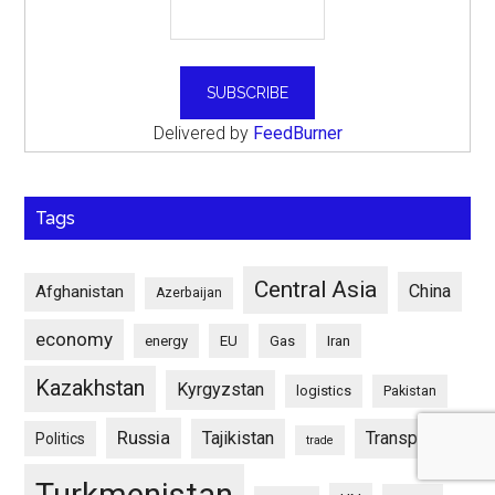
Delivered by
FeedBurner
Tags
Central Asia
China
Afghanistan
Azerbaijan
economy
energy
EU
Gas
Iran
Kazakhstan
Kyrgyzstan
logistics
Pakistan
Russia
Tajikistan
Transport
Politics
trade
Turkmenistan