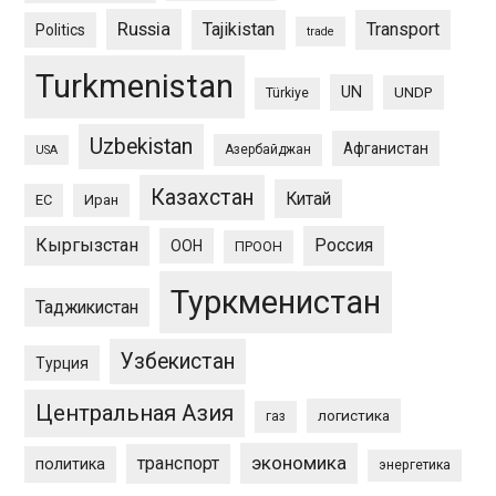
Russia
Tajikistan
Transport
Politics
trade
Turkmenistan
UN
UNDP
Türkiye
Uzbekistan
Афганистан
Азербайджан
USA
Казахстан
Китай
ЕС
Иран
Кыргызстан
Россия
ООН
ПРООН
Туркменистан
Таджикистан
Узбекистан
Турция
Центральная Азия
логистика
газ
экономика
транспорт
политика
энергетика