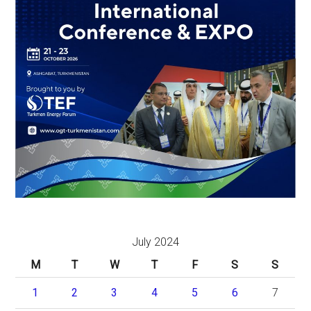
July 2024
M
T
W
T
F
S
S
1
2
3
4
5
6
7