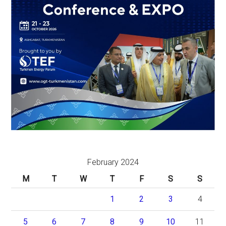
February 2024
M
T
W
T
F
S
S
1
2
3
4
5
6
7
8
9
10
11