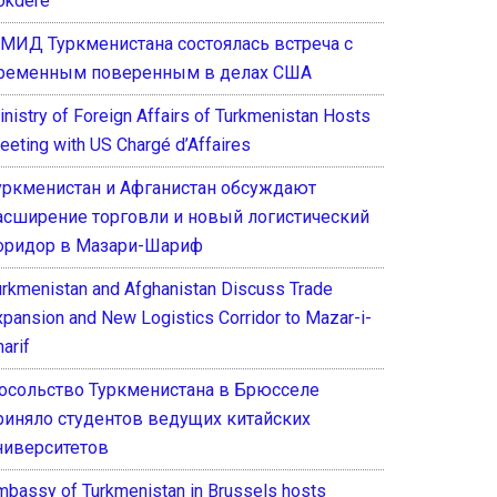
okdere
 МИД Туркменистана состоялась встреча с
ременным поверенным в делах США
inistry of Foreign Affairs of Turkmenistan Hosts
eeting with US Chargé d’Affaires
уркменистан и Афганистан обсуждают
асширение торговли и новый логистический
оридор в Мазари-Шариф
urkmenistan and Afghanistan Discuss Trade
xpansion and New Logistics Corridor to Mazar-i-
arif
осольство Туркменистана в Брюсселе
риняло студентов ведущих китайских
ниверситетов
mbassy of Turkmenistan in Brussels hosts