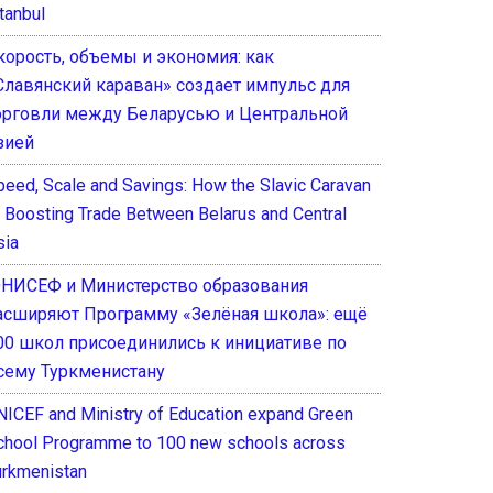
tanbul
корость, объемы и экономия: как
Славянский караван» создает импульс для
орговли между Беларусью и Центральной
зией
peed, Scale and Savings: How the Slavic Caravan
s Boosting Trade Between Belarus and Central
sia
НИСЕФ и Министерство образования
асширяют Программу «Зелёная школа»: ещё
00 школ присоединились к инициативе по
сему Туркменистану
NICEF and Ministry of Education expand Green
chool Programme to 100 new schools across
urkmenistan