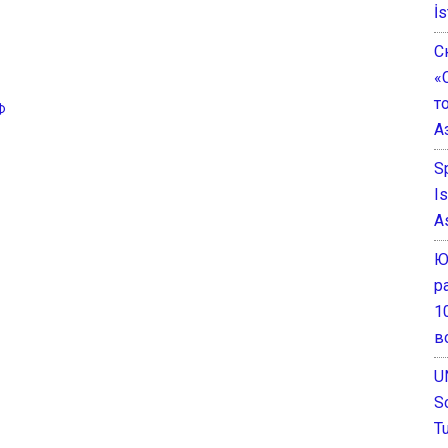
İs
С
«
т
Ф
А
S
I
A
Ю
р
1
в
U
S
T