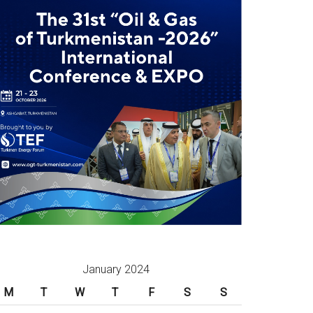
January 2024
M
T
W
T
F
S
S