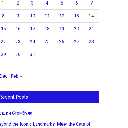
1
2
3
4
5
6
7
8
9
10
11
12
13
14
15
16
17
18
19
20
21
22
23
24
25
26
27
28
29
30
31
 Dec
Feb »
Recent Posts
ошки Стамбула
eyond the Iconic Landmarks: Meet the Cats of