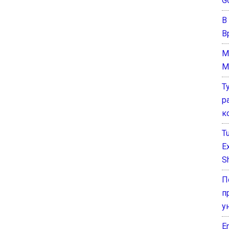
G
В
В
M
M
Т
р
к
T
E
Sh
П
п
у
E