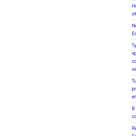
Н
о
N
E
Т
ч
с
н
T
pr
e
В
с
Re