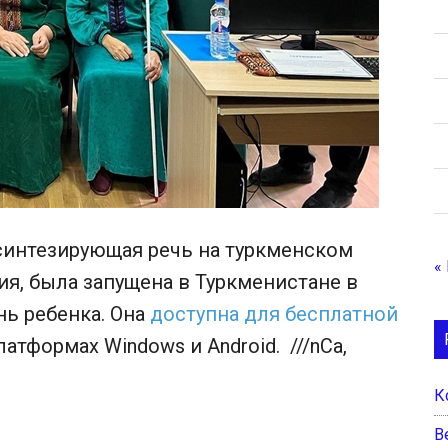
 синтезирующая речь на туркменском
«
ия, была запущена в Туркменистане в
нь ребенка. Она
доступна для бесплатной
платформах Windows и Android. ///nCa,
К
B