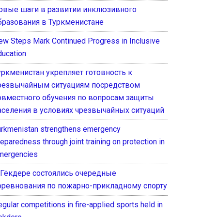
овые шаги в развитии инклюзивного
бразования в Туркменистане
ew Steps Mark Continued Progress in Inclusive
ducation
уркменистан укрепляет готовность к
резвычайным ситуациям посредством
овместного обучения по вопросам защиты
аселения в условиях чрезвычайных ситуаций
urkmenistan strengthens emergency
eparedness through joint training on protection in
mergencies
 Гёкдере состоялись очередные
оревнования по пожарно-прикладному спорту
gular competitions in fire-applied sports held in