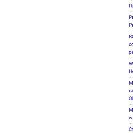
П
P
P
В
с
р
W
H
М
в
О
M
w
С