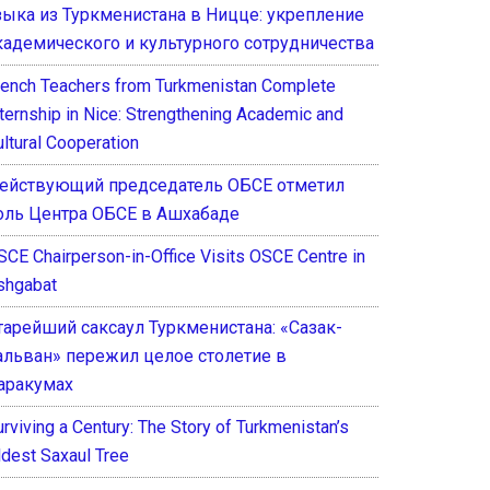
зыка из Туркменистана в Ницце: укрепление
кадемического и культурного сотрудничества
rench Teachers from Turkmenistan Complete
nternship in Nice: Strengthening Academic and
ultural Cooperation
ействующий председатель ОБСЕ отметил
оль Центра ОБСЕ в Ашхабаде
SCE Chairperson-in-Office Visits OSCE Centre in
shgabat
тарейший саксаул Туркменистана: «Сазак-
альван» пережил целое столетие в
аракумах
rviving a Century: The Story of Turkmenistan’s
ldest Saxaul Tree