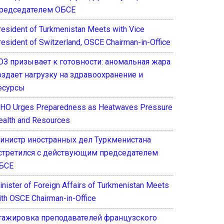
редседателем ОБСЕ
resident of Turkmenistan Meets with Vice
resident of Switzerland, OSCE Chairman-in-Office
ОЗ призывает к готовности: аномальная жара
оздает нагрузку на здравоохранение и
есурсы
HO Urges Preparedness as Heatwaves Pressure
ealth and Resources
инистр иностранных дел Туркменистана
стретился с действующим председателем
БСЕ
inister of Foreign Affairs of Turkmenistan Meets
ith OSCE Chairman-in-Office
тажировка преподавателей французского