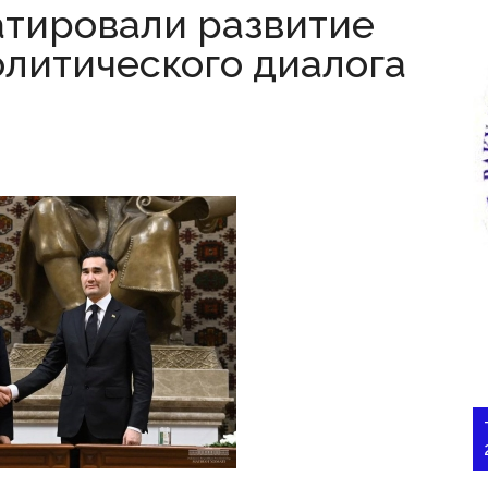
атировали развитие
олитического диалога
и