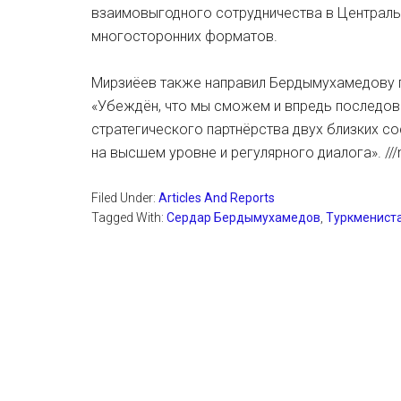
взаимовыгодного сотрудничества в Центральн
многосторонних форматов.
Мирзиёев также направил Бердымухамедову п
«Убеждён, что мы сможем и впредь последов
стратегического партнёрства двух близких со
на высшем уровне и регулярного диалога». ///n
Filed Under:
Articles And Reports
Tagged With:
Сердар Бердымухамедов
,
Туркменист