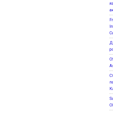
я
а
F
I
C
Д
р
O
A
С
п
К
Su
O