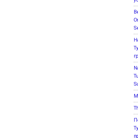
B
O
S
Н
Т
г
N
T
S
М
T
П
Т
п