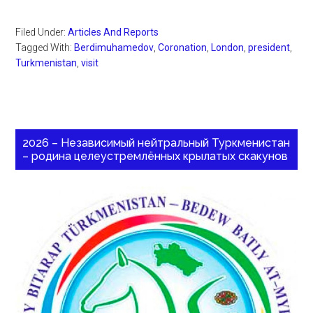
Filed Under:
Articles And Reports
Tagged With:
Berdimuhamedov
,
Coronation
,
London
,
president
,
Turkmenistan
,
visit
2026 – Независимый нейтральный Туркменистан
– родина целеустремлённых крылатых скакунов