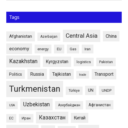
Tags
Central Asia
China
Afghanistan
Azerbaijan
economy
energy
EU
Gas
Iran
Kazakhstan
Kyrgyzstan
logistics
Pakistan
Russia
Tajikistan
Transport
Politics
trade
Turkmenistan
UN
UNDP
Türkiye
Uzbekistan
Афганистан
Азербайджан
USA
Казахстан
Китай
ЕС
Иран