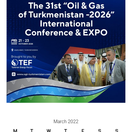
March 2022
M
T
W
T
F
S
S