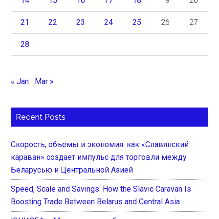
14
15
16
17
18
19
20
21
22
23
24
25
26
27
28
« Jan
Mar »
Recent Posts
Скорость, объемы и экономия: как «Славянский
караван» создает импульс для торговли между
Беларусью и Центральной Азией
Speed, Scale and Savings: How the Slavic Caravan Is
Boosting Trade Between Belarus and Central Asia