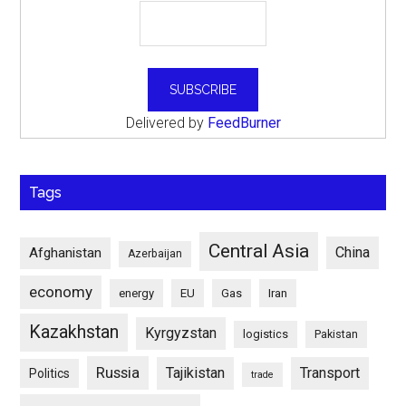
Delivered by
FeedBurner
Tags
Central Asia
China
Afghanistan
Azerbaijan
economy
energy
EU
Gas
Iran
Kazakhstan
Kyrgyzstan
logistics
Pakistan
Russia
Tajikistan
Transport
Politics
trade