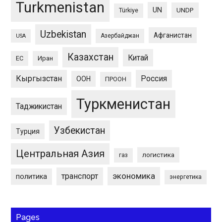
Turkmenistan
UN
UNDP
Türkiye
Uzbekistan
Афганистан
Азербайджан
USA
Казахстан
Китай
ЕС
Иран
Кыргызстан
Россия
ООН
ПРООН
Туркменистан
Таджикистан
Узбекистан
Турция
Центральная Азия
логистика
газ
экономика
транспорт
политика
энергетика
Pages