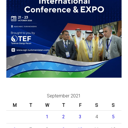
September 2021
M
T
W
T
F
S
S
1
2
3
4
5