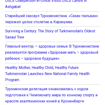
OSCE Chairperson-in-Office Visits OSCE Centre in
Ashgabat
Старейший саксаул Туркменистана: «Сазак-пальван»
пережил целое столетие в Каракумах
Surviving a Century: The Story of Turkmenistan’s Oldest
Saxaul Tree
Главный вектор — здоровье семьи: В Туркменистане
реализуется программа «Здоровая мать – здоровый
ребёнок – здоровое будущее»
Healthy Mother, Healthy Child, Healthy Future:
Turkmenistan Launches New National Family Health
Program
Туркменская делегация ознакомилась с ходом
подготовки к Чемпионату мира по конному спорту и
красоте ахалтекинских коней в Кроненберге