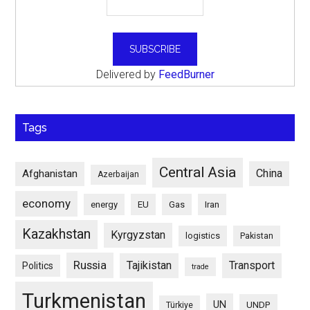
Delivered by
FeedBurner
Tags
Central Asia
China
Afghanistan
Azerbaijan
economy
energy
EU
Gas
Iran
Kazakhstan
Kyrgyzstan
logistics
Pakistan
Russia
Tajikistan
Transport
Politics
trade
Turkmenistan
UN
UNDP
Türkiye