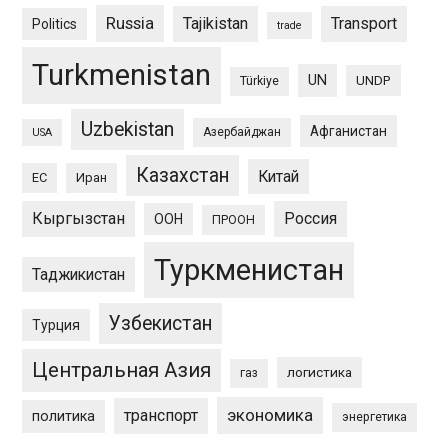
Russia
Tajikistan
Transport
Politics
trade
Turkmenistan
UN
UNDP
Türkiye
Uzbekistan
Афганистан
Азербайджан
USA
Казахстан
Китай
ЕС
Иран
Кыргызстан
Россия
ООН
ПРООН
Туркменистан
Таджикистан
Узбекистан
Турция
Центральная Азия
логистика
газ
экономика
транспорт
политика
энергетика