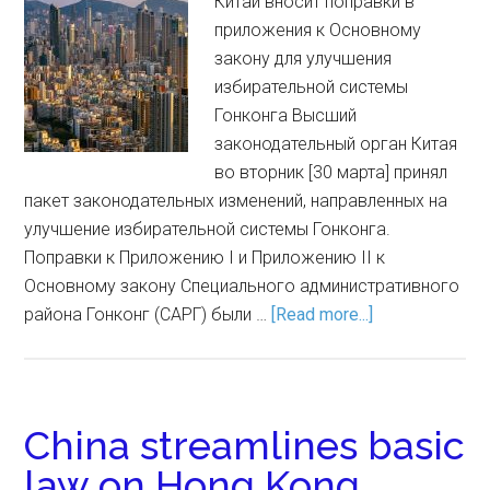
Китай вносит поправки в
приложения к Основному
закону для улучшения
избирательной системы
Гонконга Высший
законодательный орган Китая
во вторник [30 марта] принял
пакет законодательных изменений, направленных на
улучшение избирательной системы Гонконга.
Поправки к Приложению I и Приложению II к
Основному закону Специального административного
района Гонконг (САРГ) были …
[Read more...]
China streamlines basic
law on Hong Kong