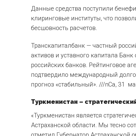
Данные средства поступили бенеф
клиринговые институты, что позвол
бесшовность расчетов.
Транскапиталбанк — частный росси
активов и уставного капитала Банк
российских банков. Рейтинговое аге
подтвердило международный долгос
прогноз «стабильный». ///nCa, 31 ма
Туркменистан – стратегически
«Туркменистан является стратегич
Астраханской области. Мы тесно со
отметил Губернатор Астраханской о