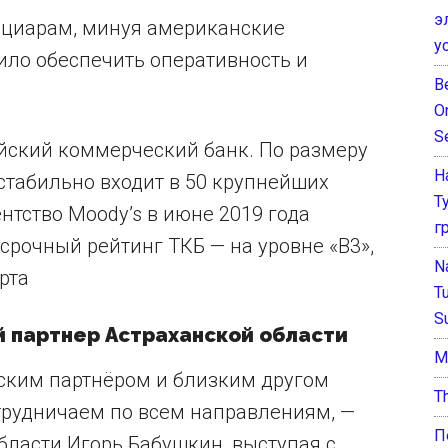
э
ициарам, минуя американские
у
ило обеспечить оперативность и
B
O
S
йский коммерческий банк. По размеру
Н
 стабильно входит в 50 крупнейших
Т
нтство Moody’s в июне 2019 года
г
рочный рейтинг ТКБ — на уровне «B3»,
N
рта
T
S
й партнер Астраханской области
М
еским партнёром и близким другом
T
трудничаем по всем направлениям, —
П
бласти Игорь Бабушкин, выступая с