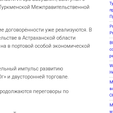
Т
-Туркменской Межправительственной
п
П
P
е договорённости уже реализуются. В
P
ельстве в Астраханской области
В
ана в портовой особой экономической
с
р
W
тельный импульс развитию
H
г» и двусторонней торговле.
М
в
продолжаются переговоры по
О
M
w