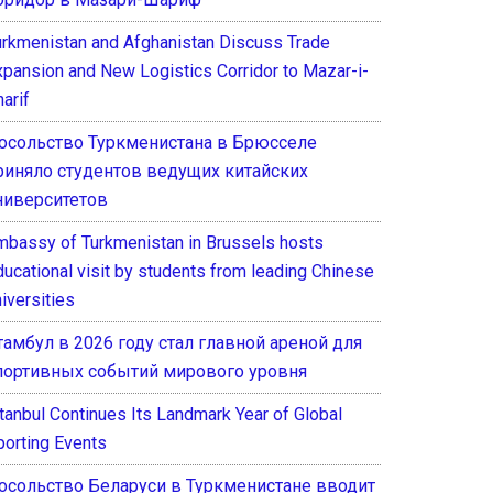
urkmenistan and Afghanistan Discuss Trade
xpansion and New Logistics Corridor to Mazar-i-
arif
осольство Туркменистана в Брюсселе
риняло студентов ведущих китайских
ниверситетов
mbassy of Turkmenistan in Brussels hosts
ducational visit by students from leading Chinese
iversities
тамбул в 2026 году стал главной ареной для
портивных событий мирового уровня
stanbul Continues Its Landmark Year of Global
porting Events
осольство Беларуси в Туркменистане вводит