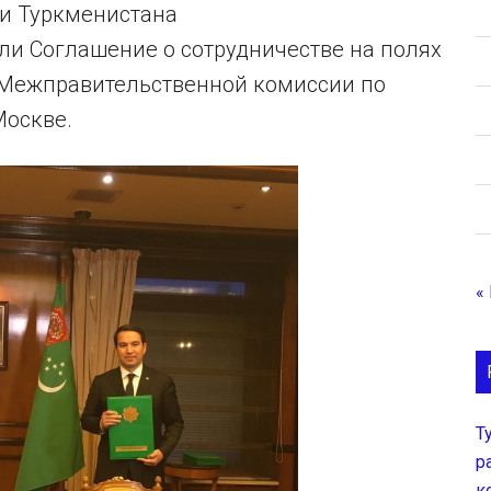
и Туркменистана
и Соглашение о сотрудничестве на полях
 Межправительственной комиссии по
Москве.
«
Т
р
к