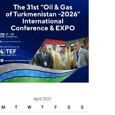
April 2021
M
T
W
T
F
S
S