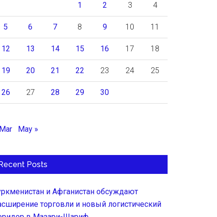
1
2
3
4
5
6
7
8
9
10
11
12
13
14
15
16
17
18
19
20
21
22
23
24
25
26
27
28
29
30
 Mar
May »
Recent Posts
уркменистан и Афганистан обсуждают
асширение торговли и новый логистический
оридор в Мазари-Шариф