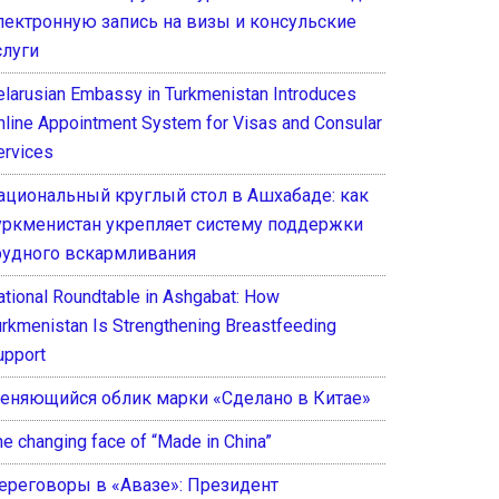
лектронную запись на визы и консульские
слуги
elarusian Embassy in Turkmenistan Introduces
nline Appointment System for Visas and Consular
ervices
ациональный круглый стол в Ашхабаде: как
уркменистан укрепляет систему поддержки
рудного вскармливания
ational Roundtable in Ashgabat: How
urkmenistan Is Strengthening Breastfeeding
upport
еняющийся облик марки «Сделано в Китае»
he changing face of “Made in China”
ереговоры в «Авазе»: Президент