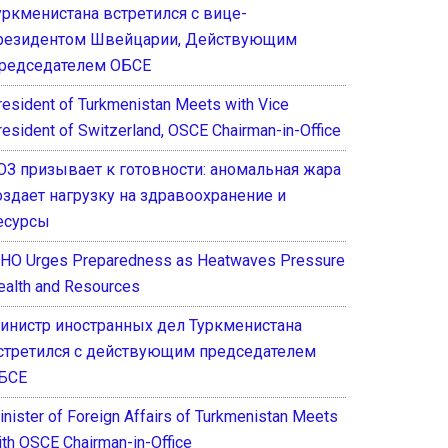
уркменистана встретился с вице-
резидентом Швейцарии, Действующим
редседателем ОБСЕ
resident of Turkmenistan Meets with Vice
resident of Switzerland, OSCE Chairman-in-Office
ОЗ призывает к готовности: аномальная жара
оздает нагрузку на здравоохранение и
есурсы
HO Urges Preparedness as Heatwaves Pressure
ealth and Resources
инистр иностранных дел Туркменистана
стретился с действующим председателем
БСЕ
inister of Foreign Affairs of Turkmenistan Meets
ith OSCE Chairman-in-Office