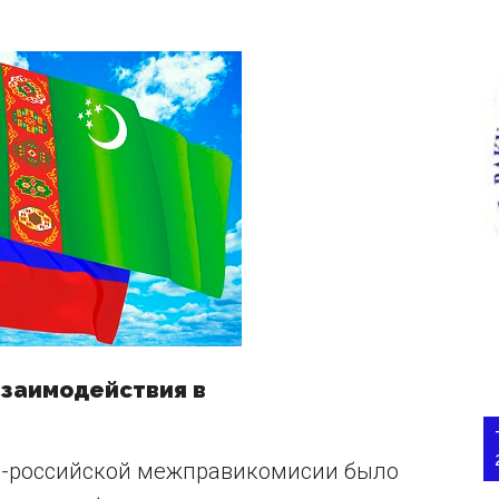
взаимодействия в
но-российской межправикомисии было