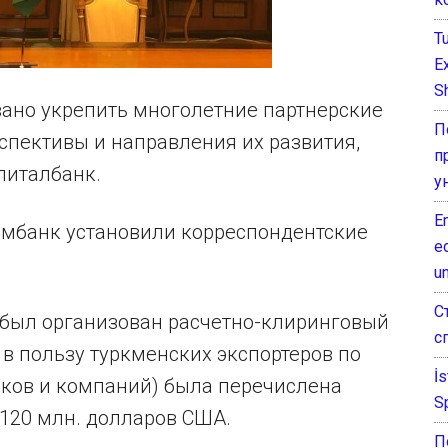
T
E
Sh
вано укрепить многолетние партнерские
П
спективы и направления их развития,
п
питалбанк.
у
E
мбанк установили корреспондентские
e
un
С
был организован расчетно-клиринговый
с
д в пользу туркменских экспортеров по
İ
ков и компаний) была перечислена
S
 120 млн. долларов США.
П